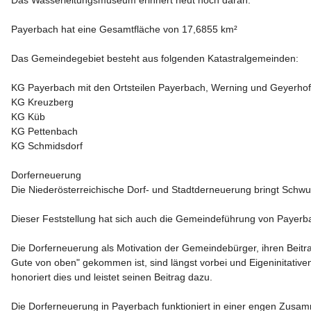
Das Wasserleitungsmuseum erinnert heut noch daran.

Payerbach hat eine Gesamtfläche von 17,6855 km²

Das Gemeindegebiet besteht aus folgenden Katastralgemeinden:

KG Payerbach mit den Ortsteilen Payerbach, Werning und Geyerhof

KG Kreuzberg

KG Küb

KG Pettenbach

KG Schmidsdorf

Dorferneuerung
Die Niederösterreichische Dorf- und Stadtderneuerung bringt Schwun
Dieser Feststellung hat sich auch die Gemeindeführung von Payerba
Die Dorferneuerung als Motivation der Gemeindebürger, ihren Beitrag
Gute von oben" gekommen ist, sind längst vorbei und Eigeninitativ
honoriert dies und leistet seinen Beitrag dazu.

Die Dorferneuerung in Payerbach funktioniert in einer engen Zusa