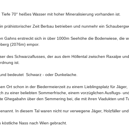
Tiefe 70° heißes Wasser mit hoher Mineralisierung vorhanden ist.

in prähistorischer Zeit Berbau betrieben und nunmehr ein Schaubergw
 Gahns erstreckt sich in über 1000m Seehöhe die Bodenwiese, die wegen 
eberg (2076m) empor.

er des Schwarzaflusses, der aus dem Höllental zwischen Raxalpe und
dnung ist. 

nd bedeutet  Schwarz - oder Dunkelache.

en Ort schon in der Biedermeierzeit zu einem Lieblingsplatz für Jäger,
ch zu einer beliebten Sommerfrische, einem vorzüglichen Ausflugs- und
mte Ghegabahn über den Semmering bei, die mit ihren Viadukten und T
nannt. In diesem Tal waren nicht nur verwegene Jäger, Holzfäller und 
 köstliche Nass nach Wien gebracht. 
