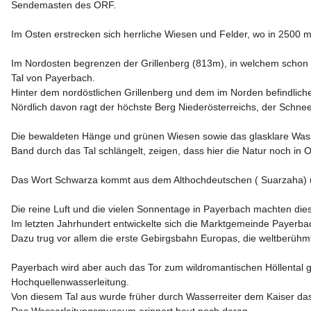
Sendemasten des ORF.

Im Osten erstrecken sich herrliche Wiesen und Felder, wo in 2500 m 
Im Nordosten begrenzen der Grillenberg (813m), in welchem schon 
Tal von Payerbach.  

Hinter dem nordöstlichen Grillenberg und dem im Norden befindlichen
Nördlich davon ragt der höchste Berg Niederösterreichs, der Schne
Die bewaldeten Hänge und grünen Wiesen sowie das glasklare Wass
Band durch das Tal schlängelt, zeigen, dass hier die Natur noch in Or
Das Wort Schwarza kommt aus dem Althochdeutschen ( Suarzaha) u
Die reine Luft und die vielen Sonnentage in Payerbach machten dies
Im letzten Jahrhundert entwickelte sich die Marktgemeinde Payerba
Dazu trug vor allem die erste Gebirgsbahn Europas, die weltberüh
Payerbach wird aber auch das Tor zum wildromantischen Höllental ge
Hochquellenwasserleitung. 

Von diesem Tal aus wurde früher durch Wasserreiter dem Kaiser das