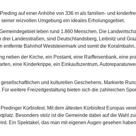
t Preding auf einer Anhöhe von 336 m als familien- und kinderf
 seiner reizvollen Umgebung ein ideales Erholungsgebiet.
emeindegebiet leben rund 1.860 Menschen. Die Landwirtschaft,
 drei Landesstraßen, sind Deutschlandsberg, Leibnitz und Graz 
 entfernte Bahnhof Weststeiermark und somit die Koralmbahn, e
ding neben der Kirche, ein Postamt, eine Raiffeisenbank, eine pr
arten, eine Kinderkrippe, ein Einkaufszentrum, Autoreparaturwerk
s gesellschaftlichen und kulturellen Geschehens. Markierte R
Für weitere Freizeitgestaltung bieten sich die zahlreichen Spo
s Predinger Kürbisfest. Mit dem ältesten Kürbisfest Europas v
tplatz. Besonders stolz ist die Gemeinde dabei auf die Wahl zu
wird. Ein Spektakel, das man mit eigenen Augen gesehen habe