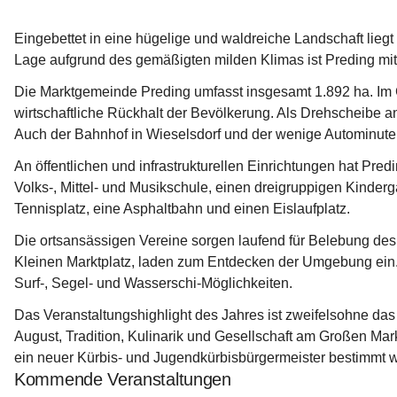
Eingebettet in eine hügelige und waldreiche Landschaft lieg
Lage aufgrund des gemäßigten milden Klimas ist Preding mit
Die Marktgemeinde Preding umfasst insgesamt 1.892 ha. Im G
wirtschaftliche Rückhalt der Bevölkerung. Als Drehscheibe an
Auch der Bahnhof in Wieselsdorf und der wenige Autominuten
An öffentlichen und infrastrukturellen Einrichtungen hat Pre
Volks-, Mittel- und Musikschule, einen dreigruppigen Kinderg
Tennisplatz, eine Asphaltbahn und einen Eislaufplatz.
Die ortsansässigen Vereine sorgen laufend für Belebung de
Kleinen Marktplatz, laden zum Entdecken der Umgebung ein. 
Surf-, Segel- und Wasserschi-Möglichkeiten.
Das Veranstaltungshighlight des Jahres ist zweifelsohne da
August, Tradition, Kulinarik und Gesellschaft am Großen Mark
ein neuer Kürbis- und Jugendkürbisbürgermeister bestimmt 
Kommende Veranstaltungen