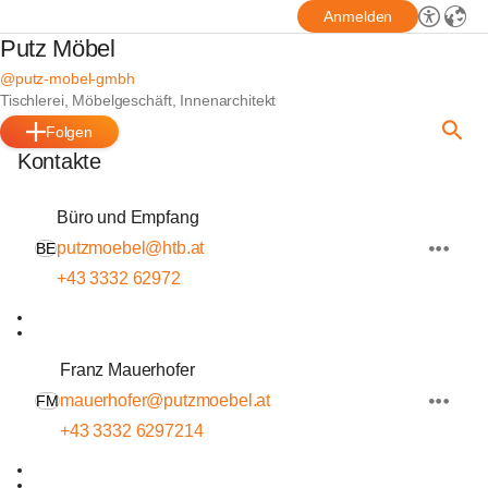
Anmelden
Putz Möbel
@putz-mobel-gmbh
Tischlerei, Möbelgeschäft, Innenarchitekt
Folgen
Kontakte
Büro und Empfang
putzmoebel@htb.at
BE
+43 3332 62972
Franz Mauerhofer
mauerhofer@putzmoebel.at
FM
+43 3332 6297214