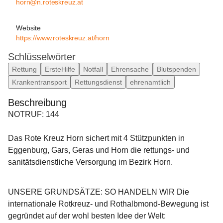
horn@n.roteskreuz.at
Website
https://www.roteskreuz.at/horn
Schlüsselwörter
Rettung
ErsteHilfe
Notfall
Ehrensache
Blutspenden
Krankentransport
Rettungsdienst
ehrenamtlich
Beschreibung
NOTRUF: 144
Das 
Rote Kreuz Horn
 sichert mit 4 Stützpunkten in 
Eggenburg, Gars, Geras und Horn die rettungs- und 
sanitätsdienstliche Versorgung im Bezirk Horn.
UNSERE GRUNDSÄTZE: SO HANDELN WIR
 Die 
internationale Rotkreuz- und Rothalbmond-Bewegung ist 
gegründet auf der wohl besten Idee der Welt: 