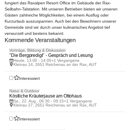
fungiert das Raxalpen Resort Office im Gebäude der Rax-
Seilbahn-Talstation. Mit unseren Betrieben bieten wir unseren 
Gästen zahlreiche Möglichkeiten, bei einem Ausflug oder 
Kurzurlaub auszuspannen. Auch bei den Bewohnern unserer 
Gemeinde sind wir durch unser kulinarisches Angebot tief 
verwurzelt und bestens bekannt.
Kommende Veranstaltungen
8
Vorträge, Bildung & Diskussion
AUG
"Die Bergpredigt" - Gespräch und Lesung
Heute, 13:00 - 14:05
+1 Vergangene
Kleinau 14, 2651 Reichenau an der Rax, AUT
Interessiert
22
Natur & Outdoor
AUG
Köstliche Kräuterjause am Ottohaus
Sa., 22. Aug., 06:30 - 09:15
+1 Vergangene
Kleinau 27, 2651 Reichenau an der Rax, AUT
Interessiert