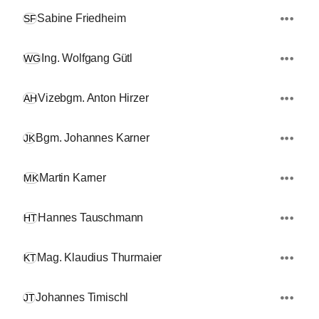
Sabine Friedheim
SF
Ing. Wolfgang Gütl
WG
Vizebgm. Anton Hirzer
AH
Bgm. Johannes Karner
JK
Martin Karner
MK
Hannes Tauschmann
HT
Mag. Klaudius Thurmaier
KT
Johannes Timischl
JT