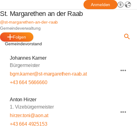
Anmelden
St. Margarethen an der Raab
@st-margarethen-an-der-raab
Gemeindeverwaltung
Folgen
Gemeindevorstand
Johannes Karner
Bürgermeister
bgm.karner@st-margarethen-raab.at
+43 664 5666660
Anton Hirzer
1. Vizebürgermeister
hirzer.toni@aon.at
+43 664 4925153