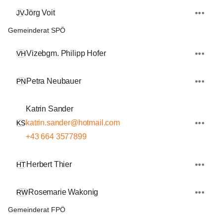
Jörg Voit
JV
Gemeinderat SPÖ
Vizebgm. Philipp Hofer
VH
Petra Neubauer
PN
Katrin Sander
katrin.sander@hotmail.com
KS
+43 664 3577899
Herbert Thier
HT
Rosemarie Wakonig
RW
Gemeinderat FPÖ