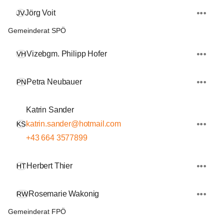
Jörg Voit
JV
Gemeinderat SPÖ
Vizebgm. Philipp Hofer
VH
Petra Neubauer
PN
Katrin Sander
katrin.sander@hotmail.com
KS
+43 664 3577899
Herbert Thier
HT
Rosemarie Wakonig
RW
Gemeinderat FPÖ