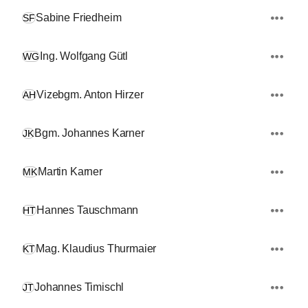
Sabine Friedheim
SF
Ing. Wolfgang Gütl
WG
Vizebgm. Anton Hirzer
AH
Bgm. Johannes Karner
JK
Martin Karner
MK
Hannes Tauschmann
HT
Mag. Klaudius Thurmaier
KT
Johannes Timischl
JT