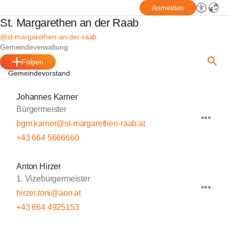
Anmelden
St. Margarethen an der Raab
@st-margarethen-an-der-raab
Gemeindeverwaltung
Folgen
Gemeindevorstand
Johannes Karner
Bürgermeister
bgm.karner@st-margarethen-raab.at
+43 664 5666660
Anton Hirzer
1. Vizebürgermeister
hirzer.toni@aon.at
+43 664 4925153