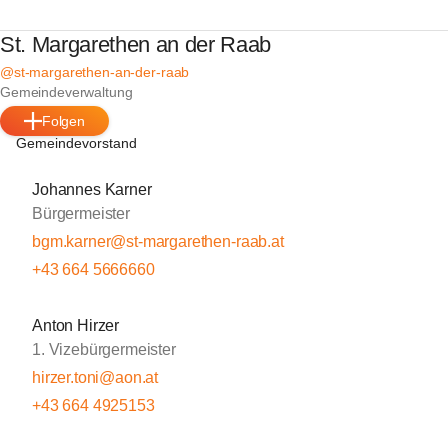
St. Margarethen an der Raab
@st-margarethen-an-der-raab
Gemeindeverwaltung
Folgen
Gemeindevorstand
Johannes Karner
Bürgermeister
bgm.karner@st-margarethen-raab.at
+43 664 5666660
Anton Hirzer
1. Vizebürgermeister
hirzer.toni@aon.at
+43 664 4925153