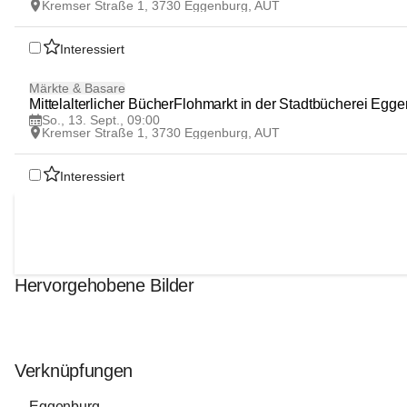
Kremser Straße 1, 3730 Eggenburg, AUT
Interessiert
13
Märkte & Basare
SEP
Mittelalterlicher BücherFlohmarkt in der Stadtbücherei Egg
So., 13. Sept., 09:00
Kremser Straße 1, 3730 Eggenburg, AUT
Interessiert
Hervorgehobene Bilder
Verknüpfungen
Eggenburg