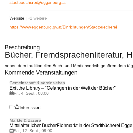
stadtbuecherei@eggenburg.at
Website
| +2 weitere
https://www.eggenburg.gv.at/Einrichtungen/Stadtbuecherei
Beschreibung
Bücher, Fremdsprachenliteratur, 
neben dem traditionellen Buch- und Medienverleih gehören dem tägl
Kommende Veranstaltungen
4
Gemeinschaft & Vereinsleben
SEP
Exit the Library – “Gefangen in der Welt der Bücher”
Fr., 4. Sept., 08:00
Interessiert
12
Märkte & Basare
SEP
Mittelalterlicher BücherFlohmarkt in der Stadtbücherei Egg
Sa., 12. Sept., 09:00