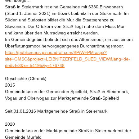
Weinberge…

Straß in Steiermark ist eine Gemeinde mit 6330 Einwohnern 
(Stand 1. Jänner 2021) im Bezirk Leibnitz in der Steiermark. Im 
Süden und Südosten bildet die Mur die Staatsgrenze zu 
Slowenien. Der Ortskern von Straß liegt nahe dem Fluss Mur 
und kann über den Murradweg erreicht werden.

Im Gemeindegebiet befindet sich das Attemsmoor, ein aus einem 
https://publicmaps.gisquadrat.com/BP/WEPM.aspx?
site=GMSC&project=LEIBNITZERFELD_SUED_VIEW&lang=de-
de&zl=3&x=-54195&y=176748
Geschichte (Chronik)
2015

Gemeindefusion der Gemeinden Spielfeld, Straß in Steiermark, 
Vogau und Obervogau zur Marktgemeinde Straß-Spielfeld

Seit 01.01.2016 Marktgemeinde Straß in Steiermark

2020

Gemeindefusion der Marktgemeinde Straß in Steiermark mit der 
Gemeinde Murfeld
