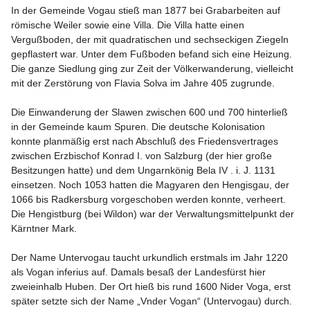
In der Gemeinde Vogau stieß man 1877 bei Grabarbeiten auf 
römische Weiler sowie eine Villa. Die Villa hatte einen 
Vergußboden, der mit quadratischen und sechseckigen Ziegeln 
gepflastert war. Unter dem Fußboden befand sich eine Heizung. 
Die ganze Siedlung ging zur Zeit der Völkerwanderung, vielleicht 
mit der Zerstörung von Flavia Solva im Jahre 405 zugrunde.

Die Einwanderung der Slawen zwischen 600 und 700 hinterließ 
in der Gemeinde kaum Spuren. Die deutsche Kolonisation 
konnte planmäßig erst nach Abschluß des Friedensvertrages 
zwischen Erzbischof Konrad I. von Salzburg (der hier große 
Besitzungen hatte) und dem Ungarnkönig Bela IV . i. J. 1131 
einsetzen. Noch 1053 hatten die Magyaren den Hengisgau, der 
1066 bis Radkersburg vorgeschoben werden konnte, verheert. 
Die Hengistburg (bei Wildon) war der Verwaltungsmittelpunkt der 
Kärntner Mark.

Der Name Untervogau taucht urkundlich erstmals im Jahr 1220 
als Vogan inferius auf. Damals besaß der Landesfürst hier 
zweieinhalb Huben. Der Ort hieß bis rund 1600 Nider Voga, erst 
später setzte sich der Name „Vnder Vogan“ (Untervogau) durch. 