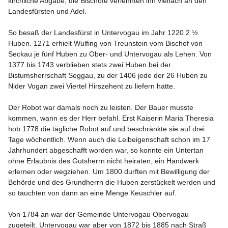
kirchliche Abgabe, die Bischöfe verlehnten ihn vielfach an den 
Landesfürsten und Adel.

So besaß der Landesfürst in Untervogau im Jahr 1220 2 ½ 
Huben. 1271 erhielt Wulfing von Treunstein vom Bischof von 
Seckau je fünf Huben zu Ober- und Untervogau als Lehen. Von 
1377 bis 1743 verblieben stets zwei Huben bei der 
Bistumsherrschaft Seggau, zu der 1406 jede der 26 Huben zu 
Nider Vogan zwei Viertel Hirszehent zu liefern hatte.

Der Robot war damals noch zu leisten. Der Bauer musste 
kommen, wann es der Herr befahl. Erst Kaiserin Maria Theresia 
hob 1778 die tägliche Robot auf und beschränkte sie auf drei 
Tage wöchentlich. Wenn auch die Leibeigenschaft schon im 17 
Jahrhundert abgeschafft worden war, so konnte ein Untertan 
ohne Erlaubnis des Gutsherrn nicht heiraten, ein Handwerk 
erlernen oder wegziehen. Um 1800 durften mit Bewilligung der 
Behörde und des Grundherrn die Huben zerstückelt werden und 
so tauchten von dann an eine Menge Keuschler auf.

Von 1784 an war der Gemeinde Untervogau Obervogau 
zugeteilt. Untervogau war aber von 1872 bis 1885 nach Straß 