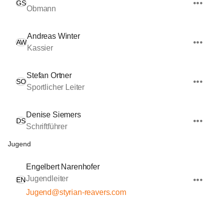
GS
Obmann
Andreas Winter
AW
Kassier
Stefan Ortner
SO
Sportlicher Leiter
Denise Siemers
DS
Schriftführer
Jugend
Engelbert Narenhofer
Jugendleiter
EN
Jugend@styrian-reavers.com