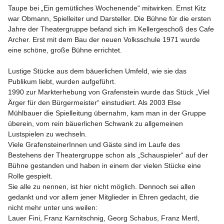
Taupe bei „Ein gemütliches Wochenende“ mitwirken. Ernst Kitz 
war Obmann, Spielleiter und Darsteller. Die Bühne für die ersten 
Jahre der Theatergruppe befand sich im Kellergeschoß des Cafe 
Archer. Erst mit dem Bau der neuen Volksschule 1971 wurde 
eine schöne, große Bühne errichtet.

Lustige Stücke aus dem bäuerlichen Umfeld, wie sie das 
Publikum liebt, wurden aufgeführt.

1990 zur Markterhebung von Grafenstein wurde das Stück „Viel 
Ärger für den Bürgermeister“ einstudiert. Als 2003 Else 
Mühlbauer die Spielleitung übernahm, kam man in der Gruppe 
überein, vom rein bäuerlichen Schwank zu allgemeinen 
Lustspielen zu wechseln.

Viele GrafensteinerInnen und Gäste sind im Laufe des 
Bestehens der Theatergruppe schon als „Schauspieler“ auf der 
Bühne gestanden und haben in einem der vielen Stücke eine 
Rolle gespielt.

Sie alle zu nennen, ist hier nicht möglich. Dennoch sei allen 
gedankt und vor allem jener Mitglieder in Ehren gedacht, die 
nicht mehr unter uns weilen:

Lauer Fini, Franz Karnitschnig, Georg Schabus, Franz Mertl, 