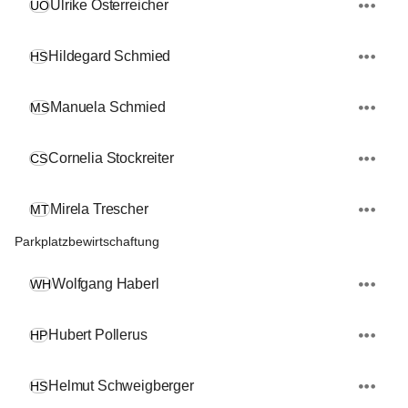
Ulrike Österreicher
UÖ
Hildegard Schmied
HS
Manuela Schmied
MS
Cornelia Stockreiter
CS
Mirela Trescher
MT
Parkplatzbewirtschaftung
Wolfgang Haberl
WH
Hubert Pollerus
HP
Helmut Schweigberger
HS