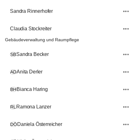
Sandra Rinnerhofer
Claudia Stockreiter
Gebäudeverwaltung und Raumpflege
Sandra Becker
SB
Anita Derler
AD
Bianca Haring
BH
Ramona Lanzer
RL
Daniela Österreicher
DÖ