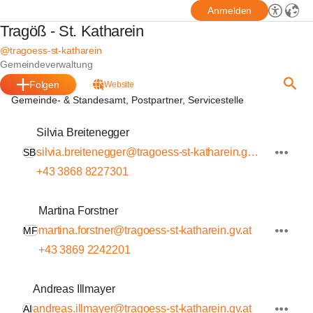
Anmelden
Tragöß - St. Katharein
@tragoess-st-katharein
Gemeindeverwaltung
Folgen
Website
Gemeinde- & Standesamt, Postpartner, Servicestelle
Silvia Breitenegger
silvia.breitenegger@tragoess-st-katharein.gv.at
SB
+43 3868 8227301
Martina Forstner
martina.forstner@tragoess-st-katharein.gv.at
MF
+43 3869 2242201
Andreas Illmayer
andreas.illmayer@tragoess-st-katharein.gv.at
AI