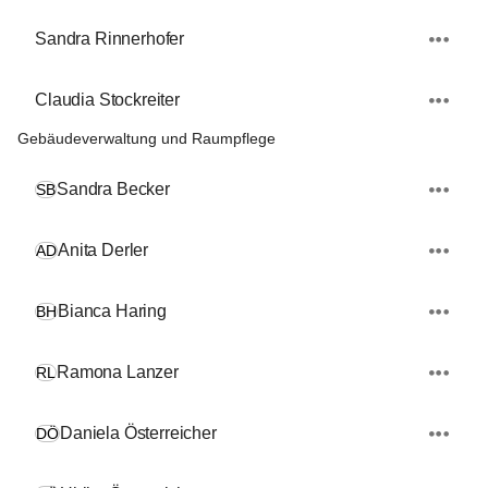
Sandra Rinnerhofer
Claudia Stockreiter
Gebäudeverwaltung und Raumpflege
Sandra Becker
SB
Anita Derler
AD
Bianca Haring
BH
Ramona Lanzer
RL
Daniela Österreicher
DÖ