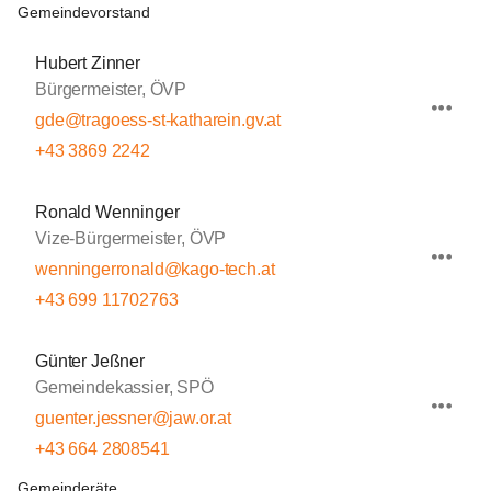
Gemeindevorstand
Hubert Zinner
Bürgermeister, ÖVP
gde@tragoess-st-katharein.gv.at
+43 3869 2242
Ronald Wenninger
Vize-Bürgermeister, ÖVP
wenningerronald@kago-tech.at
+43 699 11702763
Günter Jeßner
Gemeindekassier, SPÖ
guenter.jessner@jaw.or.at
+43 664 2808541
Gemeinderäte