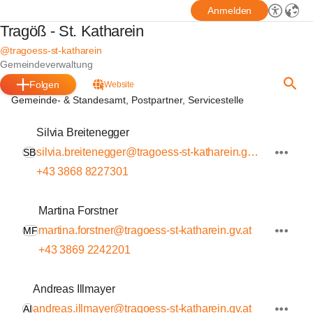
Anmelden
Tragöß - St. Katharein
@tragoess-st-katharein
Gemeindeverwaltung
Folgen
Website
Gemeinde- & Standesamt, Postpartner, Servicestelle
Silvia Breitenegger
silvia.breitenegger@tragoess-st-katharein.gv.at
SB
+43 3868 8227301
Martina Forstner
martina.forstner@tragoess-st-katharein.gv.at
MF
+43 3869 2242201
Andreas Illmayer
andreas.illmayer@tragoess-st-katharein.gv.at
AI