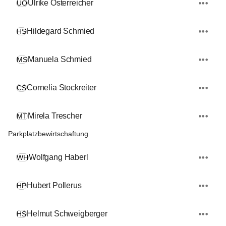
Ulrike Österreicher
UÖ
Hildegard Schmied
HS
Manuela Schmied
MS
Cornelia Stockreiter
CS
Mirela Trescher
MT
Parkplatzbewirtschaftung
Wolfgang Haberl
WH
Hubert Pollerus
HP
Helmut Schweigberger
HS