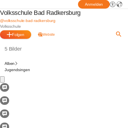
Anmelden
Volksschule Bad Radkersburg
@volksschule-bad-radkersburg
Volksschule
Folgen
Website
5 Bilder
Alben
Jugendsingen