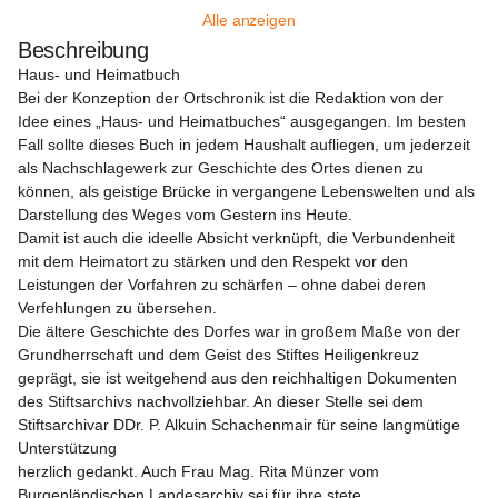
Alle anzeigen
Beschreibung
Haus- und Heimatbuch

Bei der Konzeption der Ortschronik ist die Redaktion von der 
Idee eines „Haus- und Heimatbuches“ ausgegangen. Im besten 
Fall sollte dieses Buch in jedem Haushalt aufliegen, um jederzeit 
als Nachschlagewerk zur Geschichte des Ortes dienen zu 
können, als geistige Brücke in vergangene Lebenswelten und als 
Darstellung des Weges vom Gestern ins Heute.

Damit ist auch die ideelle Absicht verknüpft, die Verbundenheit 
mit dem Heimatort zu stärken und den Respekt vor den 
Leistungen der Vorfahren zu schärfen – ohne dabei deren 
Verfehlungen zu übersehen.

Die ältere Geschichte des Dorfes war in großem Maße von der 
Grundherrschaft und dem Geist des Stiftes Heiligenkreuz 
geprägt, sie ist weitgehend aus den reichhaltigen Dokumenten 
des Stiftsarchivs nachvollziehbar. An dieser Stelle sei dem 
Stiftsarchivar DDr. P. Alkuin Schachenmair für seine langmütige 
Unterstützung

herzlich gedankt. Auch Frau Mag. Rita Münzer vom 
Burgenländischen Landesarchiv sei für ihre stete 