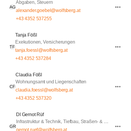
Abgaben, Steuern
AG
alexander.goebel@wolfsberg.at
+43 4352 537255
Tanja Fößl
Exekutionen, Versicherungen
TF
tanja.foessl@wolfsberg.at
+43 4352 537284
Claudia Fößl
Wohnungsamt und Liegenschaften
CF
claudia.foessl@wolfsberg.at
+43 4352 537320
DI Gernot Rüf
Infrastruktur & Technik, Tiefbau, Straßen- & Wasserbau
GR
gernot.ruef@wolfsberg.at