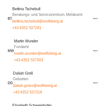
Bettina Tschebull
Beratungs- und Servicezentrum, Meldeamt
BT
bettina.tschebull@wolfsberg.at
+43 4352 537281
Martin Wunder
Fundamt
MW
martin.wunder@wolfsberg.at
+43 4352 537303
Daliah Groß
Geburten
DG
daliah.gross@wolfsberg.at
+43 4352 537318
Elisabeth Schweighofer