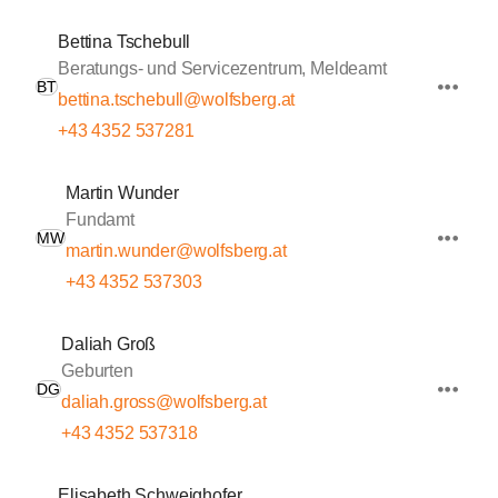
Bettina Tschebull
Beratungs- und Servicezentrum, Meldeamt
BT
bettina.tschebull@wolfsberg.at
+43 4352 537281
Martin Wunder
Fundamt
MW
martin.wunder@wolfsberg.at
+43 4352 537303
Daliah Groß
Geburten
DG
daliah.gross@wolfsberg.at
+43 4352 537318
Elisabeth Schweighofer