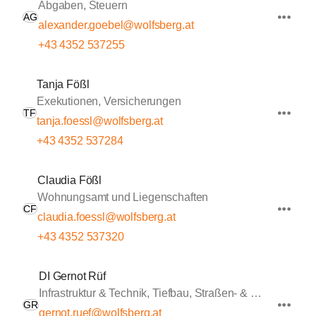
Abgaben, Steuern
AG
alexander.goebel@wolfsberg.at
+43 4352 537255
Tanja Fößl
Exekutionen, Versicherungen
TF
tanja.foessl@wolfsberg.at
+43 4352 537284
Claudia Fößl
Wohnungsamt und Liegenschaften
CF
claudia.foessl@wolfsberg.at
+43 4352 537320
DI Gernot Rüf
Infrastruktur & Technik, Tiefbau, Straßen- & Wasserbau
GR
gernot.ruef@wolfsberg.at