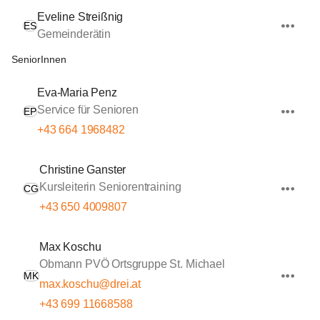
Eveline Streißnig
ES
Gemeinderätin
SeniorInnen
Eva-Maria Penz
Service für Senioren
EP
+43 664 1968482
Christine Ganster
Kursleiterin Seniorentraining
CG
+43 650 4009807
Max Koschu
Obmann PVÖ Ortsgruppe St. Michael
MK
max.koschu@drei.at
+43 699 11668588