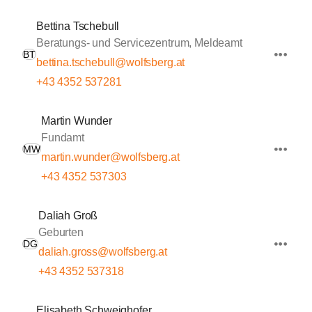
Bettina Tschebull
Beratungs- und Servicezentrum, Meldeamt
BT
bettina.tschebull@wolfsberg.at
+43 4352 537281
Martin Wunder
Fundamt
MW
martin.wunder@wolfsberg.at
+43 4352 537303
Daliah Groß
Geburten
DG
daliah.gross@wolfsberg.at
+43 4352 537318
Elisabeth Schweighofer