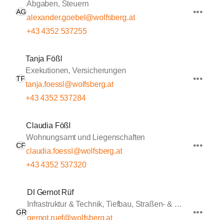
Abgaben, Steuern
AG
alexander.goebel@wolfsberg.at
+43 4352 537255
Tanja Fößl
Exekutionen, Versicherungen
TF
tanja.foessl@wolfsberg.at
+43 4352 537284
Claudia Fößl
Wohnungsamt und Liegenschaften
CF
claudia.foessl@wolfsberg.at
+43 4352 537320
DI Gernot Rüf
Infrastruktur & Technik, Tiefbau, Straßen- & Wasserbau
GR
gernot.ruef@wolfsberg.at