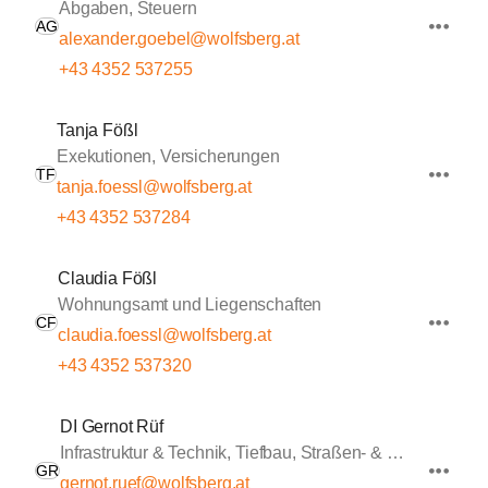
Abgaben, Steuern
AG
alexander.goebel@wolfsberg.at
+43 4352 537255
Tanja Fößl
Exekutionen, Versicherungen
TF
tanja.foessl@wolfsberg.at
+43 4352 537284
Claudia Fößl
Wohnungsamt und Liegenschaften
CF
claudia.foessl@wolfsberg.at
+43 4352 537320
DI Gernot Rüf
Infrastruktur & Technik, Tiefbau, Straßen- & Wasserbau
GR
gernot.ruef@wolfsberg.at