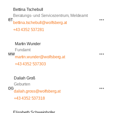
Bettina Tschebull
Beratungs- und Servicezentrum, Meldeamt
BT
bettina.tschebull@wolfsberg.at
+43 4352 537281
Martin Wunder
Fundamt
MW
martin.wunder@wolfsberg.at
+43 4352 537303
Daliah Groß
Geburten
DG
daliah.gross@wolfsberg.at
+43 4352 537318
Elisabeth Schweighofer