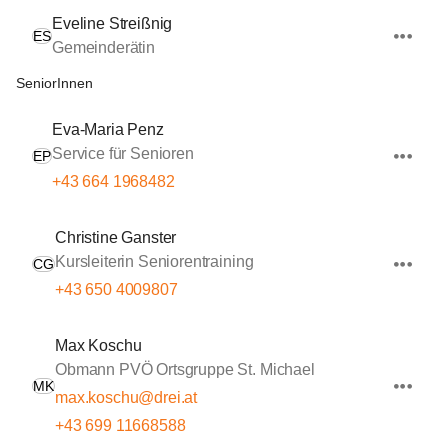
Eveline Streißnig
ES
Gemeinderätin
SeniorInnen
Eva-Maria Penz
Service für Senioren
EP
+43 664 1968482
Christine Ganster
Kursleiterin Seniorentraining
CG
+43 650 4009807
Max Koschu
Obmann PVÖ Ortsgruppe St. Michael
MK
max.koschu@drei.at
+43 699 11668588