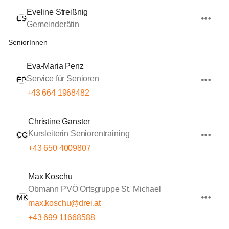
Eveline Streißnig
ES
Gemeinderätin
SeniorInnen
Eva-Maria Penz
Service für Senioren
EP
+43 664 1968482
Christine Ganster
Kursleiterin Seniorentraining
CG
+43 650 4009807
Max Koschu
Obmann PVÖ Ortsgruppe St. Michael
MK
max.koschu@drei.at
+43 699 11668588