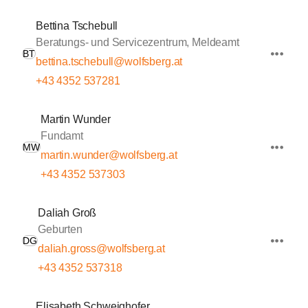
Bettina Tschebull
Beratungs- und Servicezentrum, Meldeamt
BT
bettina.tschebull@wolfsberg.at
+43 4352 537281
Martin Wunder
Fundamt
MW
martin.wunder@wolfsberg.at
+43 4352 537303
Daliah Groß
Geburten
DG
daliah.gross@wolfsberg.at
+43 4352 537318
Elisabeth Schweighofer