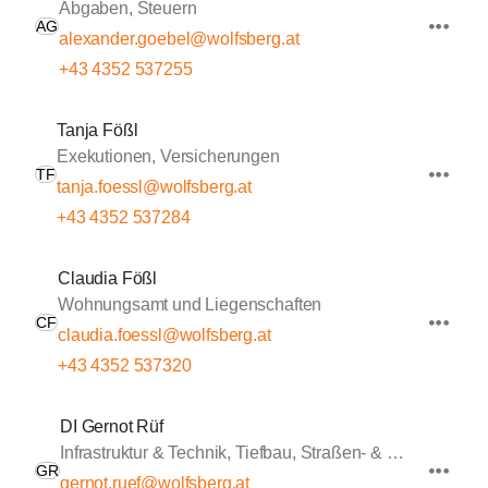
Abgaben, Steuern
AG
alexander.goebel@wolfsberg.at
+43 4352 537255
Tanja Fößl
Exekutionen, Versicherungen
TF
tanja.foessl@wolfsberg.at
+43 4352 537284
Claudia Fößl
Wohnungsamt und Liegenschaften
CF
claudia.foessl@wolfsberg.at
+43 4352 537320
DI Gernot Rüf
Infrastruktur & Technik, Tiefbau, Straßen- & Wasserbau
GR
gernot.ruef@wolfsberg.at