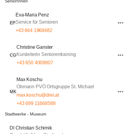
SeniorInnen
Eva-Maria Penz
Service für Senioren
EP
+43 664 1968482
Christine Ganster
Kursleiterin Seniorentraining
CG
+43 650 4009807
Max Koschu
Obmann PVÖ Ortsgruppe St. Michael
MK
max.koschu@drei.at
+43 699 11668588
Stadtwerke - Museum
DI Christian Schimik