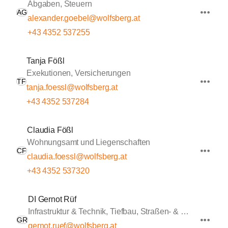
Abgaben, Steuern
AG
alexander.goebel@wolfsberg.at
+43 4352 537255
Tanja Fößl
Exekutionen, Versicherungen
TF
tanja.foessl@wolfsberg.at
+43 4352 537284
Claudia Fößl
Wohnungsamt und Liegenschaften
CF
claudia.foessl@wolfsberg.at
+43 4352 537320
DI Gernot Rüf
Infrastruktur & Technik, Tiefbau, Straßen- & Wasserbau
GR
gernot.ruef@wolfsberg.at