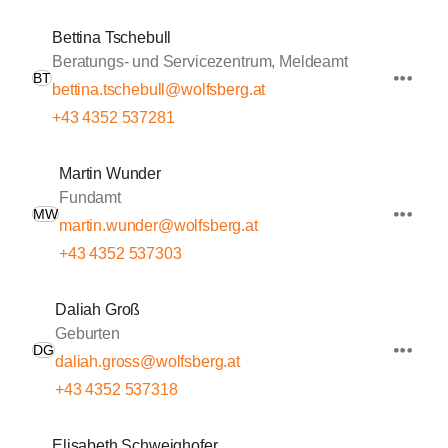
Bettina Tschebull
Beratungs- und Servicezentrum, Meldeamt
BT
bettina.tschebull@wolfsberg.at
+43 4352 537281
Martin Wunder
Fundamt
MW
martin.wunder@wolfsberg.at
+43 4352 537303
Daliah Groß
Geburten
DG
daliah.gross@wolfsberg.at
+43 4352 537318
Elisabeth Schweighofer