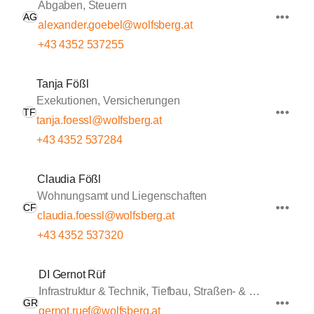
Abgaben, Steuern
AG
alexander.goebel@wolfsberg.at
+43 4352 537255
Tanja Fößl
Exekutionen, Versicherungen
TF
tanja.foessl@wolfsberg.at
+43 4352 537284
Claudia Fößl
Wohnungsamt und Liegenschaften
CF
claudia.foessl@wolfsberg.at
+43 4352 537320
DI Gernot Rüf
Infrastruktur & Technik, Tiefbau, Straßen- & Wasserbau
GR
gernot.ruef@wolfsberg.at