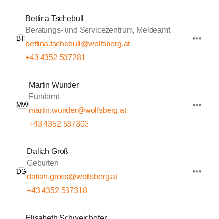
Bettina Tschebull
Beratungs- und Servicezentrum, Meldeamt
BT
bettina.tschebull@wolfsberg.at
+43 4352 537281
Martin Wunder
Fundamt
MW
martin.wunder@wolfsberg.at
+43 4352 537303
Daliah Groß
Geburten
DG
daliah.gross@wolfsberg.at
+43 4352 537318
Elisabeth Schweighofer