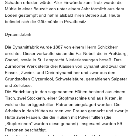
Schaden erleiden würde. Aller Einwände zum Trotz wurde die 
Mühle in einer Bauzeit von unter einem Jahr förmlich aus dem 
Boden gestampft und nahm alsbald ihren Betrieb auf. Heute 
befindet sich die Götzmühle in Privatbesitz. 

Dynamitfabrik
Die Dynamitfabrik wurde 1887 von einem Herrn Schickherr 
errichtet. Dieser verkaufte sie an die Fa. Nobel, die in Preßburg, 
Csepel, sowie in St. Lamprecht Niederlassungen besaß. Das 
Zurndorfer Werk stellte drei Klassen von Dynamit und zwar den 
Einser-, Zweier- und Dreierdynamit her und zwar aus den 
Grundstoffen Glyzernioöl, Schwefelsäure, gemahlenen Salpeter 
und Zellulose. 

Die Einrichtung in den sogenannten Hütten bestand aus einem 
Tisch, zwei Stockerln, einer Stopfmaschine und aus Kisten, in 
welche die fertiggestellten Patronen eingelagert wurden. Die 
Arbeiten in den Hütten wurden von Frauen gemacht und zwar je 
Hütte zwei Frauen, die die Hülsen mit Pulver füllten (die 
„Stupferinnen" wurden diese genannt). Insgesamt wurden 59 
Personen beschäftigt.
