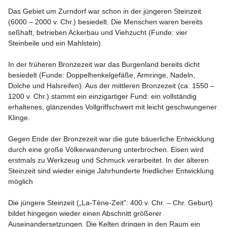
Das Gebiet um Zurndorf war schon in der jüngeren Steinzeit 
(6000 – 2000 v. Chr.) besiedelt. Die Menschen waren bereits 
seßhaft, betrieben Ackerbau und Viehzucht (Funde: vier 
Steinbeile und ein Mahlstein).

In der früheren Bronzezeit war das Burgenland bereits dicht 
besiedelt (Funde: Doppelhenkelgefäße, Armringe, Nadeln, 
Dolche und Halsreifen). Aus der mittleren Bronzezeit (ca. 1550 – 
1200 v. Chr.) stammt ein einzigartiger Fund: ein vollständig 
erhaltenes, glänzendes Vollgriffschwert mit leicht geschwungener 
Klinge.

Gegen Ende der Bronzezeit war die gute bäuerliche Entwicklung 
durch eine große Völkerwanderung unterbrochen. Eisen wird 
erstmals zu Werkzeug und Schmuck verarbeitet. In der älteren 
Steinzeit sind wieder einige Jahrhunderte friedlicher Entwicklung 
möglich

Die jüngere Steinzeit („La-Tène-Zeit": 400 v. Chr. – Chr. Geburt) 
bildet hingegen wieder einen Abschnitt größerer 
Auseinandersetzungen. Die Kelten dringen in den Raum ein 