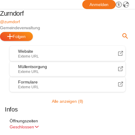
Anmelden
Zurndorf
@zurndorf
Gemeindeverwaltung
Folgen
Website
Externe URL
Müllentsorgung
Externe URL
Formulare
Externe URL
Alle anzeigen (8)
Infos
Öffnungszeiten
Geschlossen