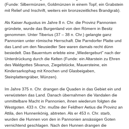
(Funde: Silbermünzen, Goldmünzen in einem Topf, ein Grabstein 
mit Relief und Inschrift, weiters ein bronzezeitliches Brandgrab).

Als Kaiser Augustus im Jahre 8 n. Chr. die Provinz Pannonien 
gründete, wurde das Burgenland von den Römern in Besitz 
genommen. Unter Tiberius (37 – 38 n. Chr.) gelangte ganz 
Pannonien unter römische Herrschaft. Die Parndorfer Platte und 
das Land um den Neusiedler See waren damals recht dünn 
besiedelt. Das Bauerntum erlebte eine „Wiedergeburt" nach der 
Unterdrückung durch die Kelten (Funde: ein Altarstein zu Ehren 
des Waldgottes Silvanus, Ziegelstücke, Mauersteine, ein 
Kindersarkophag mit Knochen und Glasbeigaben, 
Steinplattengräber, Münzen).

Im Jahre 375 n. Chr. drangen die Quaden in das Gebiet ein und 
verwüsteten das Land. Danach übernahmen die Vandalen die 
unmittelbare Macht in Pannonien, ihnen wiederum folgten die 
Westgoten. 433 n. Chr. mußte der Feldherr Aetius die Provinz an 
Attila, den Hunnenkönig, abtreten. Als er 453 n. Chr. starb, 
wurden die Hunnen von den in Pannonien ansässigen Goten 
vernichtend geschlagen. Nach den Hunnen drangen die 