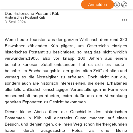
Anmelden
Das Historische Postamt Küb
Historisches Postamt Küb
3. Sept. 2024
Wenn heute Touristen aus der ganzen Welt
 nach dem rund 320 
Einwohner zählenden Küb pilgern, um Österreichs einziges 
historisches Postamt zu besichtigen, so mag das nicht wirklich 
verwundern.1905, also vor knapp 100 Jahren aus einem 
beinahe kuriosen Zufall entstanden, hat es sich bis heute -
beinahe- im Erscheinungsbild "der guten alten Zeit" erhalten und 
vermag so die Nostalgiker zu erfreuen. Doch nicht nur die, 
sondern auch alle historisch Interessierten, die derlei Erhaltenes 
allenfalls anlässlich einschlägiger Veranstaltungen in Form von 
museumshaft angeordneten, extra dafür aus der Versenkung 
geholten Exponaten zu Gesicht bekommen.
Dieser kleine Abriss über die Geschichte des historischen 
Postamtes in Küb soll einerseits Gusto machen auf einen 
Besuch, und denjeningen, die Ihren Weg schon hierhergefunden 
haben durch ausgesuchte Fotos als eine kleine 