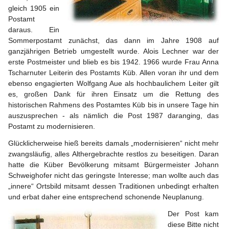
gleich 1905 ein 
Postamt 
daraus. Ein 
Sommerpostamt zunächst, das dann im Jahre 1908 auf 
ganzjährigen Betrieb umgestellt wurde. Alois Lechner war der 
erste Postmeister und blieb es bis 1942. 1966 wurde Frau Anna 
Tscharnuter Leiterin des Postamts Küb. Allen voran ihr und dem 
ebenso engagierten Wolfgang Aue als hochbaulichem Leiter gilt 
es, großen Dank für ihren Einsatz um die Rettung des 
historischen Rahmens des Postamtes Küb bis in unsere Tage hin 
auszusprechen - als nämlich die Post 1987 daranging, das 
Postamt zu modernisieren.
Glücklicherweise hieß bereits damals „modernisieren“ nicht mehr 
zwangsläufig, alles Althergebrachte restlos zu beseitigen. Daran 
hatte die Küber Bevölkerung mitsamt Bürgermeister Johann 
Schweighofer nicht das geringste Interesse; man wollte auch das 
„innere“ Ortsbild mitsamt dessen Traditionen unbedingt erhalten 
und erbat daher eine entsprechend schonende Neuplanung.
Der Post kam 
diese Bitte nicht 