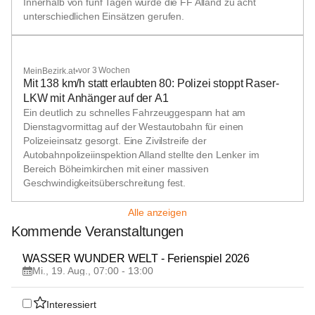
Innerhalb von fünf Tagen wurde die FF Alland zu acht
unterschiedlichen Einsätzen gerufen.
+1
vor 3 Wochen
MeinBezirk.at
•
Mit 138 km/h statt erlaubten 80: Polizei stoppt Raser-
LKW mit Anhänger auf der A1
Ein deutlich zu schnelles Fahrzeuggespann hat am
Dienstagvormittag auf der Westautobahn für einen
Polizeieinsatz gesorgt. Eine Zivilstreife der
Autobahnpolizeiinspektion Alland stellte den Lenker im
Bereich Böheimkirchen mit einer massiven
Geschwindigkeitsüberschreitung fest.
Alle anzeigen
Kommende Veranstaltungen
19
WASSER WUNDER WELT - Ferienspiel 2026
AUG
Mi., 19. Aug., 07:00 - 13:00
Interessiert