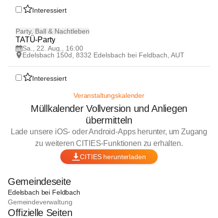
Interessiert
22
Party, Ball & Nachtleben
AUG
TATÜ-Party
Sa., 22. Aug., 16:00
Edelsbach 150d, 8332 Edelsbach bei Feldbach, AUT
Interessiert
Veranstaltungskalender
Müllkalender Vollversion und Anliegen
übermitteln
Lade unsere iOS- oder Android-Apps herunter, um Zugang
zu weiteren CITIES-Funktionen zu erhalten.
CITIES herunterladen
Gemeindeseite
Edelsbach bei Feldbach
Gemeindeverwaltung
Offizielle Seiten