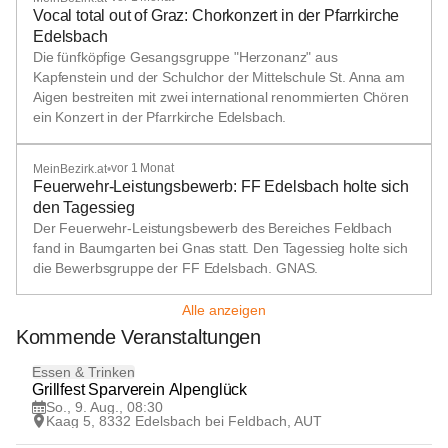
Vocal total out of Graz: Chorkonzert in der Pfarrkirche
Edelsbach
Die fünfköpfige Gesangsgruppe "Herzonanz" aus
Kapfenstein und der Schulchor der Mittelschule St. Anna am
Aigen bestreiten mit zwei international renommierten Chören
ein Konzert in der Pfarrkirche Edelsbach.
vor 1 Monat
MeinBezirk.at
•
Feuerwehr-Leistungsbewerb: FF Edelsbach holte sich
den Tagessieg
Der Feuerwehr-Leistungsbewerb des Bereiches Feldbach
fand in Baumgarten bei Gnas statt. Den Tagessieg holte sich
die Bewerbsgruppe der FF Edelsbach. GNAS.
Alle anzeigen
Kommende Veranstaltungen
9
Essen & Trinken
AUG
Grillfest Sparverein Alpenglück
So., 9. Aug., 08:30
Kaag 5, 8332 Edelsbach bei Feldbach, AUT