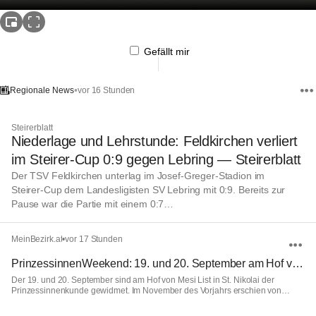
Gefällt mir
•
vor 16 Stunden
Regionale News
Steirerblatt
Niederlage und Lehrstunde: Feldkirchen verliert
im Steirer-Cup 0:9 gegen Lebring — Steirerblatt
Der TSV Feldkirchen unterlag im Josef‑Greger‑Stadion im
Steirer‑Cup dem Landesligisten SV Lebring mit 0:9. Bereits zur
Pause war die Partie mit einem 0:7…
MeinBezirk.at
•
vor 17 Stunden
PrinzessinnenWeekend: 19. und 20. September am Hof von Mesi List, St. Nikolai/Sausal
Der 19. und 20. September sind am Hof von Mesi List in St. Nikolai der
Prinzessinnenkunde gewidmet. Im November des Vorjahrs erschien von
Marlene Streeruwitz der pointierte und historisch aufschlussreiche Band
Prinzessinnenkunde bei Bahoe Books.