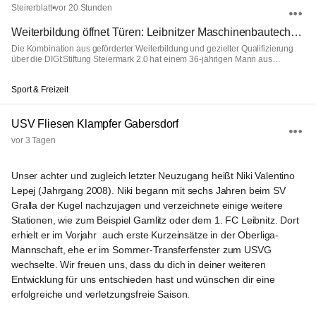
Steirerblatt
•
vor 20 Stunden
Weiterbildung öffnet Türen: Leibnitzer Maschinenbautechniker startet neue Karriere in der Digitalbranche — Steirerblatt
Die Kombination aus geförderter Weiterbildung und gezielter Qualifizierung
über die DIGI:Stiftung Steiermark 2.0 hat einem 36-jährigen Mann aus
Leibnitz…
Sport & Freizeit
USV Fliesen Klampfer Gabersdorf
vor 3 Tagen
Unser achter und zugleich letzter Neuzugang heißt Niki Valentino 
Lepej (Jahrgang 2008). Niki begann mit sechs Jahren beim SV 
Gralla der Kugel nachzujagen und verzeichnete einige weitere 
Stationen, wie zum Beispiel Gamlitz oder dem 1. FC Leibnitz. Dort 
erhielt er im Vorjahr  auch erste Kurzeinsätze in der Oberliga-
Mannschaft, ehe er im Sommer-Transferfenster zum USVG 
wechselte. Wir freuen uns, dass du dich in deiner weiteren 
Entwicklung für uns entschieden hast und wünschen dir eine 
erfolgreiche und verletzungsfreie Saison. 