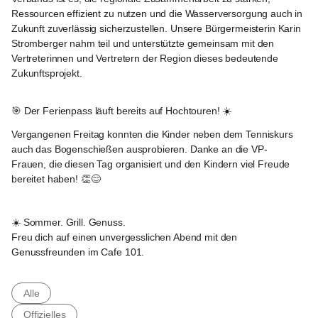
Ressourcen effizient zu nutzen und die Wasserversorgung auch in 
Zukunft zuverlässig sicherzustellen. Unsere Bürgermeisterin Karin 
Stromberger nahm teil und unterstützte gemeinsam mit den 
Vertreterinnen und Vertretern der Region dieses bedeutende 
Zukunftsprojekt.
Gabersdorf
🎯 Der Ferienpass läuft bereits auf Hochtouren! ☀️
Vergangenen Freitag konnten die Kinder neben dem Tenniskurs 
auch das Bogenschießen ausprobieren. Danke an die VP- 
Frauen, die diesen Tag organisiert und den Kindern viel Freude 
bereitet haben! 👏😊
Gabersdorf
☀️ Sommer. Grill. Genuss.
Freu dich auf einen unvergesslichen Abend mit den 
Genussfreunden im Cafe 101.
Alle
Offizielles