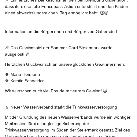
💚 Ein herzliches Dankeschön an den Seniorenbund Gabersdorf, 
dass ihr diese tolle Ferienpass-Aktion unterstützt und den Kindern 
einen abwechslungsreichen  Tag ermöglicht habt. 👏😊 
Gabersdorf
Information an die Bürgerinnen und Bürger von Gabersdorf
Gabersdorf
🎉 
Das Gewinnspiel der Sommer-Card Steiermark wurde 
ausgelost!
 🎉
Herzlichen Glückwunsch an unsere glücklichen Gewinnerinnen:
🍀 
Maria Hermann
🍀 
Kerstin Schneider
Wir wünschen euch viel Freude mit eurem Gewinn! 😊
Gabersdorf
💧 Neuer Wasserverband stärkt die Trinkwasserversorgung
Mit der Gründung des neuen Wasserverbands wurde ein wichtiger 
Meilenstein für die langfristige Sicherung der 
Trinkwasserversorgung im Süden der Steiermark gesetzt. Ziel des 
Verbands ist es, die regionale Zusammenarbeit zu stärken, 