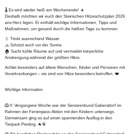
Gabersdorf
🌡️ 
Es wird wieder heiß am Wochenende!
 ☀️
Deshalb möchten wir euch den 
Steirischen Hitzeschutzplan 2026
ans Herz legen. Er enthält wichtige Informationen, Tipps und 
Maßnahmen, um gesund durch die heißen Tage zu kommen.
💧 Trinkt ausreichend Wasser.
🧢 Schützt euch vor der Sonne.
🏠 Sucht kühle Räume auf und vermeidet körperliche 
Anstrengung während der größten Hitze.
Achtet besonders auf ältere Menschen, Kinder und Personen mit 
Vorerkrankungen – sie sind von Hitze besonders betroffen. ❤️
Gabersdorf
Wichtige Information
Gabersdorf
🦁🌞 Vergangene Woche war der Seniorenbund Gabersdorf im 
Rahmen der Ferienpass-Aktion mit den Kindern unterwegs. 
Gemeinsam ging es auf einen spannenden Ausflug in den 
Tierpark Preding. 🐐🦚