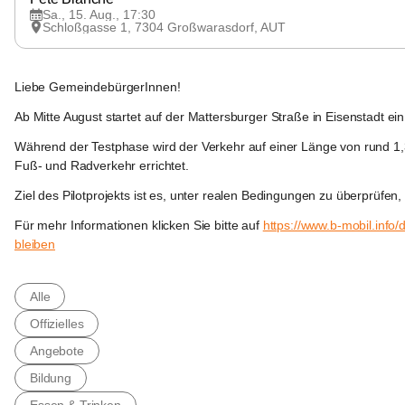
Sa., 15. Aug., 17:30
Schloßgasse 1, 7304 Großwarasdorf, AUT
Großwarasdorf
Liebe GemeindebürgerInnen!
Ab Mitte August
 startet auf der Mattersburger Straße in Eisenstadt ein
Während der Testphase wird der Verkehr auf einer Länge von rund 
1,
Fuß- und Radverkehr 
errichtet.
Ziel des Pilotprojekts
 ist es, unter realen Bedingungen zu überprüfen
Für mehr Informationen klicken Sie bitte auf 
https://www.b-mobil.info/
bleiben
Großwarasdorf
Alle
Offizielles
Angebote
Bildung