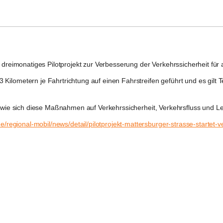
 dreimonatiges Pilotprojekt zur 
Verbesserung der Verkehrssicherheit für 
3 Kilometern je Fahrtrichtung auf einen Fahrstreifen
 geführt und es gilt 
T
, wie sich diese Maßnahmen auf 
Verkehrssicherheit
, 
Verkehrsfluss
 und 
Le
de/regional-mobil/news/detail/pilotprojekt-mattersburger-strasse-startet-v