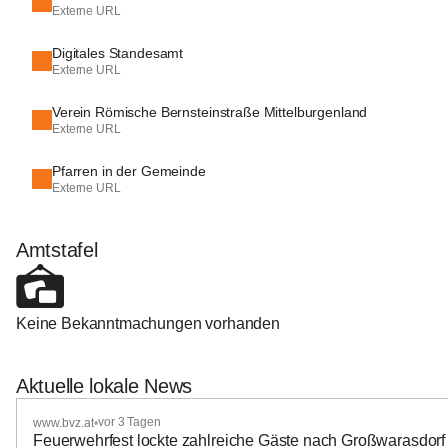
Externe URL
Digitales Standesamt
Externe URL
Verein Römische Bernsteinstraße Mittelburgenland
Externe URL
Pfarren in der Gemeinde
Externe URL
Amtstafel
Keine Bekanntmachungen vorhanden
Aktuelle lokale News
vor 3 Tagen
www.bvz.at
•
Feuerwehrfest lockte zahlreiche Gäste nach Großwarasdorf