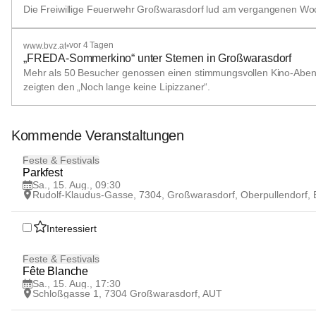
Die Freiwillige Feuerwehr Großwarasdorf lud am vergangenen Woch
vor 4 Tagen
www.bvz.at
•
„FREDA-Sommerkino“ unter Sternen in Großwarasdorf
Mehr als 50 Besucher genossen einen stimmungsvollen Kino-Abend
zeigten den „Noch lange keine Lipizzaner“.
Kommende Veranstaltungen
15
Feste & Festivals
AUG
Parkfest
Sa., 15. Aug., 09:30
Rudolf-Klaudus-Gasse, 7304, Großwarasdorf, Oberpullendorf,
Interessiert
15
Feste & Festivals
AUG
Fête Blanche
Sa., 15. Aug., 17:30
Schloßgasse 1, 7304 Großwarasdorf, AUT