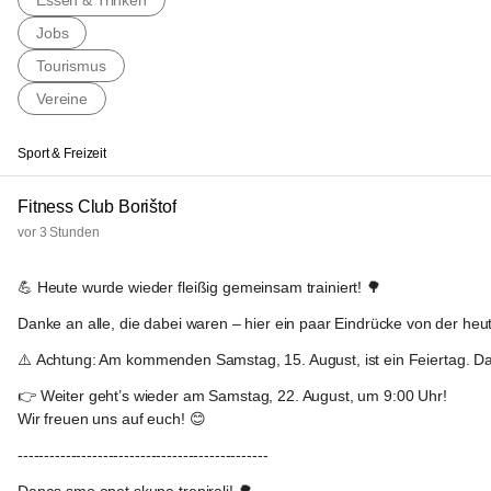
Essen & Trinken
Jobs
Tourismus
Vereine
Sport & Freizeit
Fitness Club Borištof
vor 3 Stunden
💪 
Heute wurde wieder fleißig gemeinsam trainiert! 
🌳
Danke an alle, die dabei waren – hier ein paar Eindrücke von der heut
⚠️ 
Achtung
: Am kommenden 
Samstag, 15. August
, ist ein 
Feiertag
. Da
👉 Weiter geht’s wieder am 
Samstag, 22. August, um 9:00 Uhr
! 
Wir freuen uns auf euch! 😊
-----------------------------------------------