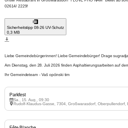
Unser Restaurant in Großwarasdorf “I LOVE PHO NAM” bietet 
ab sof
02614/ 2229!
Großwarasdorf
Sicherheitstipp 08-26 UV-Schutz
0,3 MB
Großwarasdorf
Liebe Gemeindebürgerinnen! Liebe Gemeindebürger! Drage sugradjan
Am Dienstag, den 28. Juli 2026 finden Asphaltierungsarbeiten auf de
Ihr Gemeindeteam - Vaš općinski tim
Großwarasdorf
Parkfest
Sa., 15. Aug., 09:30
Rudolf-Klaudus-Gasse, 7304, Großwarasdorf, Oberpullendorf,
Großwarasdorf
Fête Blanche