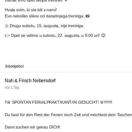
Danas smo opet skupa trenirali! 🌳
Hvala svim, ki ste bili s nami! 
Evo nekoliko slikov od današnjega treninga. 📸
⚠️ Drugu subotu, 15. augusta, nije treninga.
👉 Opet se vidimo u subotu, 22. augusta, u 9:00 uri! 😊
Jobangebot
Nah & Frisch Nebersdorf
vor 1 Tag
‼️🚨 SPONTAN FERIALPRAKTIKANT/IN GESUCHT! 🚨‼️‼️‼️‼️
Du hast für den Rest der Ferien noch Zeit und möchtest dein Tasche
Dann suchen wir genau DICH!