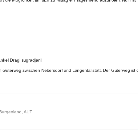
ort
 die Möglichkeit an, sich zu Mittag ein Tagesmenü abzuholen. Nur mit
ke! Dragi sugradjani!
m Güterweg zwischen Nebersdorf und Langental statt. Der Güterweg ist d
 Burgenland, AUT