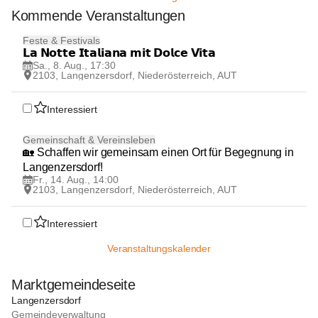
Kommende Veranstaltungen
8
Feste & Festivals
AUG
𝗟𝗮 𝗡𝗼𝘁𝘁𝗲 𝗜𝘁𝗮𝗹𝗶𝗮𝗻𝗮 𝗺𝗶𝘁 𝗗𝗼𝗹𝗰𝗲 𝗩𝗶𝘁𝗮
Sa., 8. Aug., 17:30
2103, Langenzersdorf, Niederösterreich, AUT
Interessiert
14
Gemeinschaft & Vereinsleben
AUG
🏡 Schaffen wir gemeinsam einen Ort für Begegnung in 
Langenzersdorf!
Fr., 14. Aug., 14:00
2103, Langenzersdorf, Niederösterreich, AUT
Interessiert
Veranstaltungskalender
Marktgemeindeseite
Langenzersdorf
Gemeindeverwaltung