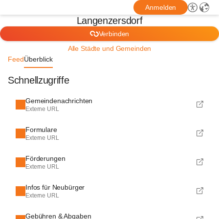
Anmelden
Langenzersdorf
Verbinden
Alle Städte und Gemeinden
Feed
Überblick
Schnellzugriffe
Gemeindenachrichten
Externe URL
Formulare
Externe URL
Förderungen
Externe URL
Infos für Neubürger
Externe URL
Gebühren & Abgaben