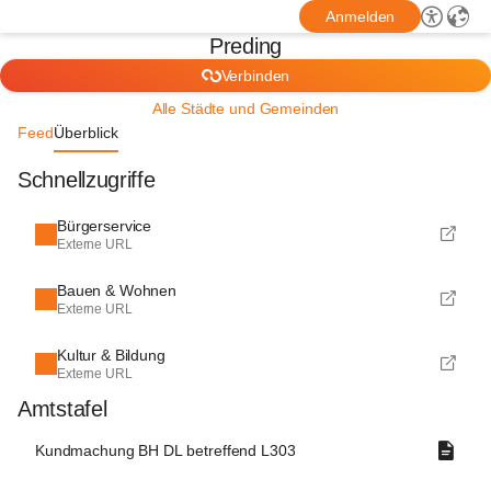
Anmelden
Preding
Verbinden
Alle Städte und Gemeinden
Feed
Überblick
Schnellzugriffe
Bürgerservice
Externe URL
Bauen & Wohnen
Externe URL
Kultur & Bildung
Externe URL
Amtstafel
Kundmachung BH DL betreffend L303