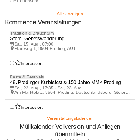
die Feuerwehr.
Alle anzeigen
Kommende Veranstaltungen
15
Tradition & Brauchtum
AUG
Stern- Gebetswanderung
Sa., 15. Aug., 07:00
Pfarrweg 1, 8504 Preding, AUT
Interessiert
22
Feste & Festivals
AUG
48. Predinger Kürbisfest & 150-Jahre MMK Preding
Sa., 22. Aug., 17:35 - So., 23. Aug.
Am Marktplatz, 8504, Preding, Deutschlandsberg, Steiermark, AUT
Interessiert
Veranstaltungskalender
Müllkalender Vollversion und Anliegen
übermitteln