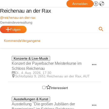
Anmelden
Reichenau an der Rax
@reichenau-an-der-rax
Gemeindeverwaltung
Folgen
Kommende
Vergangene
4
Konzerte & Live-Musik
AUG
Konzert der Payerbacher Meisterkurse im 
Schloss Reichenau
Di., 4. Aug. 2026, 17:30
Schloßplatz 9, 2651 Reichenau an der Rax, AUT
Interessiert
5
Ausstellungen & Kunst
JUL
Ausstellung "Die großen Jubiläen der 