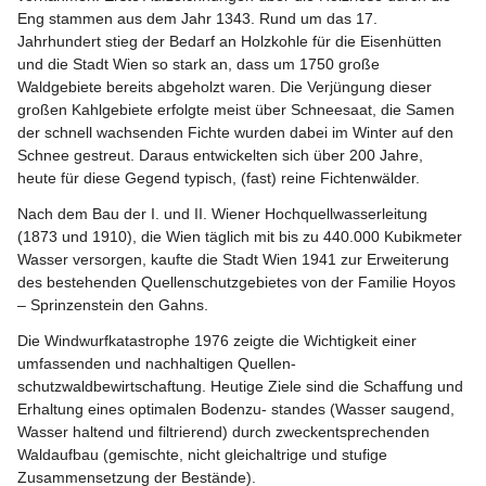
Eng stammen aus dem Jahr 1343. Rund um das 17. 
Jahrhundert stieg der Bedarf an Holzkohle für die Eisenhütten 
und die Stadt Wien so stark an, dass um 1750 große 
Waldgebiete bereits abgeholzt waren. Die Verjüngung dieser 
großen Kahlgebiete erfolgte meist über Schneesaat, die Samen 
der schnell wachsenden Fichte wurden dabei im Winter auf den 
Schnee gestreut. Daraus entwickelten sich über 200 Jahre, 
heute für diese Gegend typisch, (fast) reine Fichtenwälder.
Nach dem Bau der I. und II. Wiener Hochquellwasserleitung 
(1873 und 1910), die Wien täglich mit bis zu 440.000 Kubikmeter 
Wasser versorgen, kaufte die Stadt Wien 1941 zur Erweiterung 
des bestehenden Quellenschutzgebietes von der Familie Hoyos 
– Sprinzenstein den Gahns.
Die Windwurfkatastrophe 1976 zeigte die Wichtigkeit einer 
umfassenden und nachhaltigen Quellen- 
schutzwaldbewirtschaftung. Heutige Ziele sind die Schaffung und 
Erhaltung eines optimalen Bodenzu- standes (Wasser saugend, 
Wasser haltend und filtrierend) durch zweckentsprechenden 
Waldaufbau (gemischte, nicht gleichaltrige und stufige 
Zusammensetzung der Bestände).