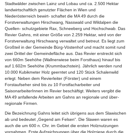
Stadtwälder zwischen Lainz und Lobau und ca. 2.500 Hektar 
landwirtschaftlich genutzter Flächen in Wien und 
Niederösterreich bewirt- schaftet die MA 49 durch die 
Forstverwaltungen Hirschwang, Nasswald und Wildalpen die 
Quellen- schutzgebiete Rax, Schneeberg und Hochschwab. Das 
Revier Gahns, mit einer Größe von 2.259 Hektar, wird von der 
Forstverwaltung Hirschwang verwaltet und betreut. Es liegt zum 
Großteil in der Gemeinde Bürg-Vöstenhof und macht somit rund 
zwei Drittel der Gemeindefläche aus. Das Revier erstreckt sich 
von 660m Seehöhe (Wallnerwiese beim Forsthaus) hinauf bis 
auf 1.602m Seehöhe (Krummbachstein). Jährlich werden rund 
10.000 Kubikmeter Holz geerntet und 120 Stück Schalenwild 
erlegt. Neben dem Revierleiter (Förster) und einem 
Forstaufseher sind bis zu 10 Forstfacharbeiter und 
SaisonarbeiterInnen im Revier beschäftigt. Weiters vergibt die 
MA 49 anfallende Arbeiten am Gahns an regionale und über- 
regionale Firmen.
Die Bezeichnung Gahns leitet sich übrigens aus dem Slawischen 
ab und bedeutet „Gegend am Felsen“. Die Slawen waren es 
auch die um 600 n. Chr. im Gebiet die ersten Holznutzungen 
vornahmen. Erste Aufzeichnungen über die Holzriese durch die 