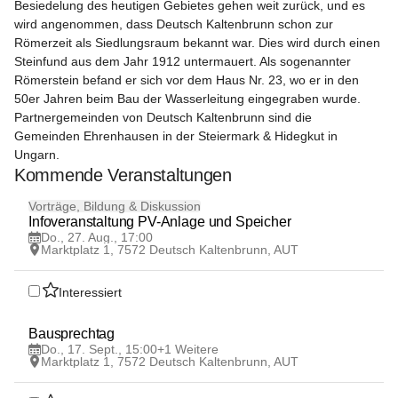
Besiedelung des heutigen Gebietes gehen weit zurück, und es 
wird angenommen, dass Deutsch Kaltenbrunn schon zur 
Römerzeit als Siedlungsraum bekannt war. Dies wird durch einen 
Steinfund aus dem Jahr 1912 untermauert. Als sogenannter 
Römerstein befand er sich vor dem Haus Nr. 23, wo er in den 
50er Jahren beim Bau der Wasserleitung eingegraben wurde.  
Partnergemeinden von Deutsch Kaltenbrunn sind die 
Gemeinden Ehrenhausen in der Steiermark & Hidegkut in 
Ungarn.
Kommende Veranstaltungen
27
Vorträge, Bildung & Diskussion
AUG
Infoveranstaltung PV-Anlage und Speicher
Do., 27. Aug., 17:00
Marktplatz 1, 7572 Deutsch Kaltenbrunn, AUT
Interessiert
17
Bausprechtag
SEP
Do., 17. Sept., 15:00
+1 Weitere
Marktplatz 1, 7572 Deutsch Kaltenbrunn, AUT