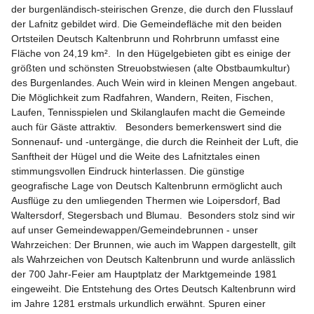
der burgenländisch-steirischen Grenze, die durch den Flusslauf 
der Lafnitz gebildet wird. Die Gemeindefläche mit den beiden 
Ortsteilen Deutsch Kaltenbrunn und Rohrbrunn umfasst eine 
Fläche von 24,19 km².  In den Hügelgebieten gibt es einige der 
größten und schönsten Streuobstwiesen (alte Obstbaumkultur) 
des Burgenlandes. Auch Wein wird in kleinen Mengen angebaut. 
Die Möglichkeit zum Radfahren, Wandern, Reiten, Fischen, 
Laufen, Tennisspielen und Skilanglaufen macht die Gemeinde 
auch für Gäste attraktiv.   Besonders bemerkenswert sind die 
Sonnenauf- und -untergänge, die durch die Reinheit der Luft, die 
Sanftheit der Hügel und die Weite des Lafnitztales einen 
stimmungsvollen Eindruck hinterlassen. Die günstige 
geografische Lage von Deutsch Kaltenbrunn ermöglicht auch 
Ausflüge zu den umliegenden Thermen wie Loipersdorf, Bad 
Waltersdorf, Stegersbach und Blumau.  Besonders stolz sind wir 
auf unser Gemeindewappen/Gemeindebrunnen - unser 
Wahrzeichen: Der Brunnen, wie auch im Wappen dargestellt, gilt 
als Wahrzeichen von Deutsch Kaltenbrunn und wurde anlässlich 
der 700 Jahr-Feier am Hauptplatz der Marktgemeinde 1981 
eingeweiht. Die Entstehung des Ortes Deutsch Kaltenbrunn wird 
im Jahre 1281 erstmals urkundlich erwähnt. Spuren einer 