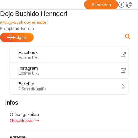
Anmelden
Dojo Bushido Henndorf
@dojo-bushido-henndorf
Kampfsportverein
Folgen
Facebook
Externe URL
Instagram
Externe URL
Berichte
2 Schnellzugriffe
Infos
Öffnungszeiten
Geschlossen
Adresse