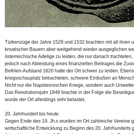
Türkenzüge der Jahre 1529 und 1532 brachten mit all ihren 
kroatischer Bauern aber weitgehend wieder ausge­glichen wer
österreichische Adelige zu leiden, die nur da­nach trachtete
jedoch nach Ab­leistung eines finanziellen Bei­trages die Z
Bethlen-Aufstand 1620 hatte der Ort schwer zu leiden. Eben
kriegsschauplatz betrachteten, schwere Einbußen an Mensch 
Nicht nur die Napoleonischen Kriege, sondern auch Unwetter
Das Revolutionsjahr 1848 brachte in der Folge die Beseitigun
wurde der Ort allerdings sehr belastet.

20. Jahrhundert bis heute
Gegen Ende des 19. Jh.s wurden im Ort zahlreiche Vereine ge
wirtschaftliche Entwicklung zu Beginn des 20. Jahrhunderts g