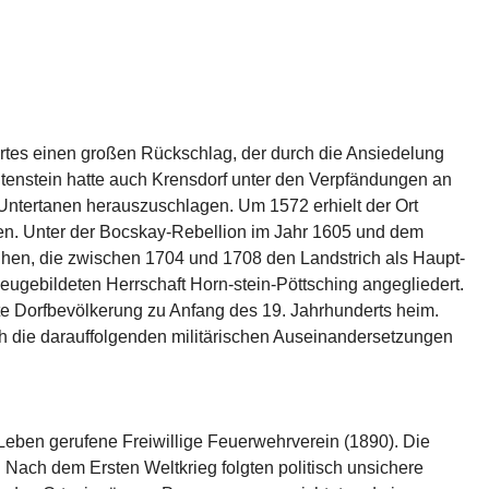
rtes einen großen Rückschlag, der durch die An­siedelung 
tenstein hatte auch Krensdorf unter den Ver­pfändungen an 
Untertanen her­auszuschlagen. Um 1572 er­hielt der Ort 
rden. Unter der Bocskay-Rebellion im Jahr 1605 und dem 
uhen, die zwischen 1704 und 1708 den Landstrich als Haupt­
ugebildeten Herrschaft Horn-stein-Pöttsching angegliedert. 
e Dorfbevölkerung zu Anfang des 19. Jahrhunderts heim. 
ch die darauffolgenden militäri­schen Auseinandersetzungen 
Leben gerufene Freiwillige Feuerwehrverein (1890). Die 
 Nach dem Ersten Weltkrieg folgten politisch un­sichere 