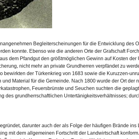
unangenehmen Be­gleiterscheinungen für die Ent­wicklung des O
den konnte. Eben­so wie die anderen Orte der Grafschaft Forch
n, aus dem Pfand­gut den größtmöglichen Gewinn auf Kosten der 
usicherung, nicht mehr an private Grundherren verpfändet zu we
so be­wirkten der Türkenkrieg von 1683 sowie die Kuruzzen-unr
und Material für die Gemeinde. Nach 1800 wurde der Ort der ne
­katastrophen, Feuersbrünste und Seuchen suchten die geplagt
g des grundherrschaftlichen Unter­tänigkeitsverhältnisses; dur
­gründet, darunter auch der als Folge der häufigen Brände ins 
ing mit dem allgemeinen Fortschritt der Landwirtschaft konform.