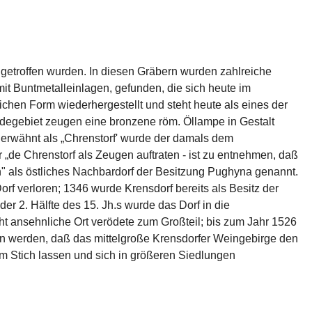
ngetroffen wurden. In diesen Gräbern wurden zahlreiche 
t Buntmetalleinlagen, gefunden, die sich heute im 
en Form wiederher­gestellt und steht heute als eines der 
gebiet zeugen eine bronzene röm. Öllampe in Gestalt 
 erwähnt als „Chrenstorf' wurde der damals dem 
„de Chrenstorf als Zeugen auftraten - ist zu ent­nehmen, daß 
n" als östliches Nachbardorf der Besitzung Pughyna genannt. 
rf ver­loren; 1346 wurde Krensdorf bereits als Besitz der 
er 2. Hälfte des 15. Jh.s wurde das Dorf in die 
t ansehnliche Ort verödete zum Großteil; bis zum Jahr 1526 
en werden, daß das mittelgroße Krensdorfer Weingebirge den 
m Stich lassen und sich in größeren Siedlungen 