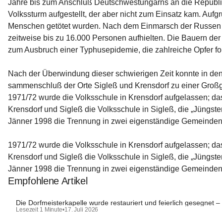
Jahre bis zum Anschluß Deutschwestungarns an die Republik
Volkssturm aufgestellt, der aber nicht zum Einsatz kam. Aufg
Menschen getötet wurden. Nach dem Ein­marsch der Russen wu
zeitweise bis zu 16.000 Personen aufhielten. Die Bauern 
zum Aus­bruch einer Typhusepidemie, die zahlreiche Opfer for
Nach der Überwindung dieser schwierigen Zeit konnte in den 
sammenschluß der Orte Sigleß und Krensdorf zu einer Groß­
1971/72 wurde die Volksschule in Krensdorf aufgelassen; d
Krensdorf und Sigleß die Volks­schule in Sigleß, die „Jüng
Jänner 1998 die Trennung in zwei eigenständige Gemeinden 
1971/72 wurde die Volksschule in Krensdorf aufgelassen; d
Krensdorf und Sigleß die Volks­schule in Sigleß, die „Jüng
Jänner 1998 die Trennung in zwei eigenständige Gemeinden 
Empfohlene Artikel
Die Dorfmeisterkapelle wurde restauriert und feierlich gesegnet –
Lesezeit 1 Minute
•
17. Juli 2026