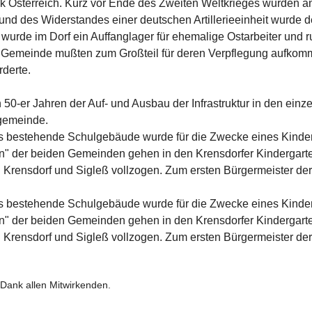
 Österreich. Kurz vor Ende des Zweiten Weltkrieges wurden an
rund des Widerstandes einer deutschen Artillerieeinheit wurde d
rde im Dorf ein Auffanglager für ehe­malige Ostarbeiter und ru
der Gemeinde mußten zum Großteil für deren Verpfle­gung auf
derte.

50-er Jahren der Auf- und Aus­bau der Infrastruktur in den ein
gemeinde.

as bestehende Schulgebäude wurde für die Zwecke eines Kinder
sten" der beiden Gemeinden gehen in den Krensdorfer Kinderga
Krensdorf und Sigleß vollzogen. Zum ersten Bürgermeister der
as bestehende Schulgebäude wurde für die Zwecke eines Kinder
sten" der beiden Gemeinden gehen in den Krensdorfer Kinderga
Krensdorf und Sigleß vollzogen. Zum ersten Bürgermeister de
 Dank allen Mitwirkenden.