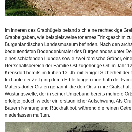
Im Inneren des Grabhügels be­fand sich eine rechteckige Gra
Grabbeigaben, wie beispiels­weise tönernes Trinkgeschirr, 
Burgenländischen Landes­museum befinden. Nach den archäolo
bedeutendsten Bodendenk­mäler des Burgenlandes unter Den
eines schlafenden Hundes sowie zwei römische Gräber, eines 
Herrschaftsbereich der Familie Osl zugehörige Ort im Jahr 12
Krensdorf bereits im frühen 13. Jh. mit einiger Sicherheit 
Im Laufe der Zeit ging durch Erbteilungen innerhalb der Famil
Matters-dorfer Grafen genannt, die den Ort an ihre Grafschaft
Wüstungswelle, der in seiner Umgebung bereits mehrere Ortsc
erfolgte jedoch wieder ein erstaunlicher Auf­schwung. Als 
Bauern Nahrung und Rückhalt bot, während die reinen Ge­trei