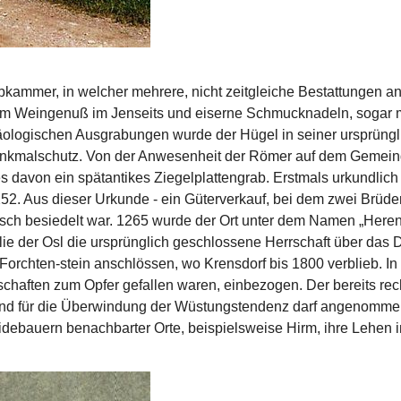
b­kammer, in welcher mehrere, nicht zeitgleiche Bestattungen a
zum Weingenuß im Jenseits und eiserne Schmucknadeln, sogar mi
gischen Ausgrabungen wurde der Hügel in seiner ur­sprünglich
kmalschutz. Von der Anwesenheit der Römer auf dem Gemeinde
davon ein spät­antikes Ziegelplattengrab. Erstmals urkundlich
52. Aus dieser Urkunde - ein Güterverkauf, bei dem zwei Brüder 
deutsch besiedelt war. 1265 wurde der Ort unter dem Namen „Here
ie der Osl die ursprünglich geschlossene Herrschaft über das Do
 Forchten-stein anschlössen, wo Krensdorf bis 1800 verblieb. In d
haften zum Opfer gefallen waren, einbezogen. Der bereits rech
Grund für die Überwindung der Wüstungs­tendenz darf angenomm
debauern benachbarter Orte, beispielsweise Hirm, ihre Lehen i