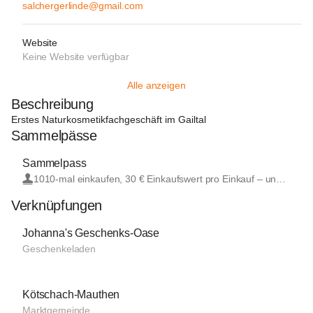
salchergerlinde@gmail.com
Website
Keine Website verfügbar
Alle anzeigen
Beschreibung
Erstes Naturkosmetikfachgeschäft im Gailtal
Sammelpässe
Sammelpass
10
10-mal einkaufen, 30 € Einkaufswert pro Einkauf – und Sie erhalten einen Gutschein für eine kostenlose Behandlung mit den Slimyonik Air im Wert von 80 €!
Verknüpfungen
Johanna's Geschenks-Oase
Geschenkeladen
Kötschach-Mauthen
Marktgemeinde