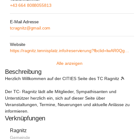
+43 664 8088055813
E-Mail Adresse
tcragnitz@gmail.com
Website
https://ragnitz.tennisplatz.info/reservierung?fbclid=IwAR0Qg4SQ7ZF352F_sAv-1eMlrolrcXN0Ay_KZuVpMbtlB7MVcvDZkKPgPZM
Alle anzeigen
Beschreibung
Herzlich Willkommen auf der CITIES Seite des TC Ragnitz 🎾

Der TC- Ragnitz lädt alle Mitglieder, Sympathisanten und 
Unterstützer herzlich ein, sich auf dieser Seite über 
Veranstaltungen, Termine, Neuerungen und aktuelle Anlässe zu 
informieren.
Verknüpfungen
Ragnitz
Gemeinde