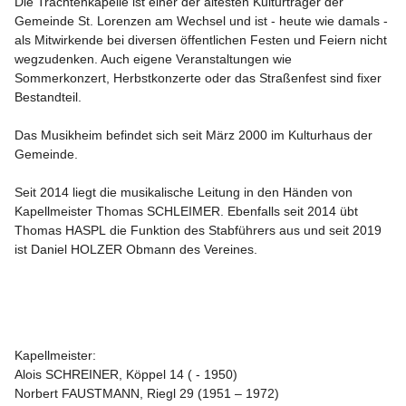
Die Trachtenkapelle ist einer der ältesten Kulturträger der 
Gemeinde St. Lorenzen am Wechsel und ist - heute wie damals - 
als Mitwirkende bei diversen öffentlichen Festen und Feiern nicht 
wegzudenken. Auch eigene Veranstaltungen wie 
Sommerkonzert, Herbstkonzerte oder das Straßenfest sind fixer 
Bestandteil.

Das 
Musikheim
 befindet sich seit März 2000 im Kulturhaus der 
Gemeinde.

Seit 2014 liegt die musikalische Leitung in den Händen von 
Kapellmeister 
Thomas SCHLEIMER
. Ebenfalls seit 2014 übt 
Thomas HASPL
 die Funktion des Stabführers aus und seit 2019 
ist 
Daniel HOLZER
 Obmann des Vereines.

Kapellmeister:
Alois SCHREINER, Köppel 14 ( - 1950)

Norbert FAUSTMANN, Riegl 29 (1951 – 1972)
