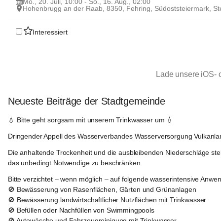
Mo., 20. Juli, 10:00 - So., 16. Aug., 02:00
Hohenbrugg an der Raab, 8350, Fehring, Südoststeiermark, St
Interessiert
Lade unsere iOS- 
Neueste Beiträge der Stadtgemeinde
Fehring
💧 
Bitte geht sorgsam mit unserem Trinkwasser um
 💧
Dringender Appell des Wasserverbandes Wasserversorgung Vulkanla
Die anhaltende Trockenheit und die ausbleibenden Niederschläge ste
das unbedingt Notwendige zu beschränken.
Bitte verzichtet – wenn möglich – auf folgende wasserintensive Anwe
🚫 Bewässerung von Rasenflächen, Gärten und Grünanlagen
🚫 Bewässerung landwirtschaftlicher Nutzflächen mit Trinkwasser
🚫 Befüllen oder Nachfüllen von Swimmingpools
🚫 Autowäsche und Fahrzeugreinigung mit Trinkwasser