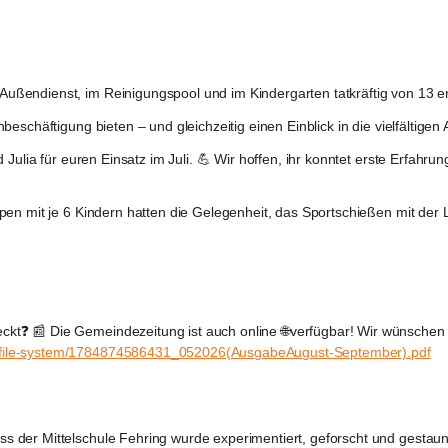
ßendienst, im Reinigungspool und im Kindergarten tatkräftig von 13 en
beschäftigung bieten – und gleichzeitig einen Einblick in die vielfältig
Julia für euren Einsatz im Juli. 💪 Wir hoffen, ihr konntet erste Erfahr
en mit je 6 Kindern hatten die Gelegenheit, das Sportschießen mit der L
eckt❓ 📰 Die Gemeindezeitung ist auch online 🌐verfügbar! Wir wünschen
-file-system/1784874586431_052026(AusgabeAugust-September).pdf
s der Mittelschule Fehring wurde experimentiert, geforscht und gestau