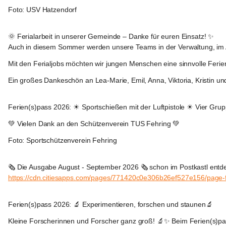
Foto: USV Hatzendorf
Fehring
🌞 Ferialarbeit in unserer Gemeinde – Danke für euren Einsatz! ✨
Auch in diesem Sommer werden unsere Teams in der Verwaltung, im Au
Mit den Ferialjobs möchten wir jungen Menschen eine sinnvolle Ferien
Ein großes Dankeschön an Lea-Marie, Emil, Anna, Viktoria, Kristin und 
Fehring
Ferien(s)pass 2026: ☀ Sportschießen mit der Luftpistole ☀ Vier Grupp
💚 Vielen Dank an den Schützenverein TUS Fehring 💚
Foto: Sportschützenverein Fehring
Fehring
🗞️ Die Ausgabe August - September 2026 🗞️ schon im Postkastl entd
https://cdn.citiesapps.com/pages/771420c0e306b26ef527e156/page
Fehring
Ferien(s)pass 2026: 🔬 Experimentieren, forschen und staunen🔬
Kleine Forscherinnen und Forscher ganz groß! 🔬✨ Beim Ferien(s)pas