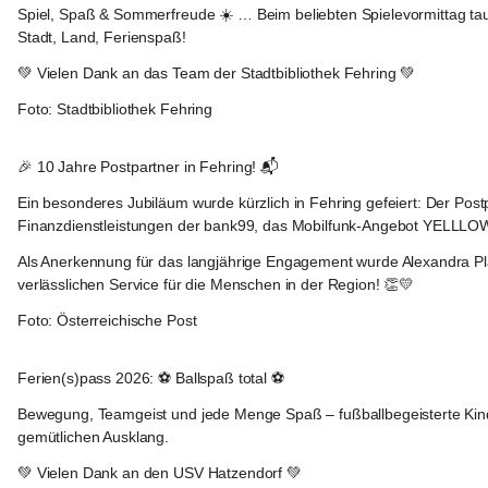
Spiel, Spaß & Sommerfreude ☀️ … Beim beliebten Spielevormittag tauch
Stadt, Land, Ferienspaß!
💚 Vielen Dank an das Team der Stadtbibliothek Fehring 💚
Foto: Stadtbibliothek Fehring
Fehring
🎉 10 Jahre Postpartner in Fehring! 📬
Ein besonderes Jubiläum wurde kürzlich in Fehring gefeiert: Der Postp
Finanzdienstleistungen der bank99, das Mobilfunk-Angebot YELLLO
Als Anerkennung für das langjährige Engagement wurde Alexandra Pla
verlässlichen Service für die Menschen in der Region! 👏💛
Foto: Österreichische Post
Fehring
Ferien(s)pass 2026: ⚽️ Ballspaß total ⚽️
Bewegung, Teamgeist und jede Menge Spaß – fußballbegeisterte Kind
gemütlichen Ausklang.
💚 Vielen Dank an den USV Hatzendorf 💚