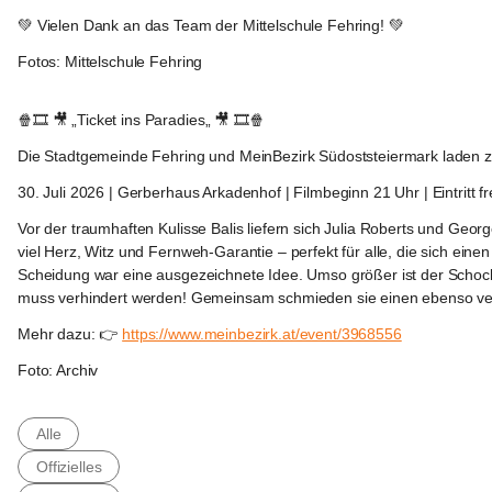
💚 Vielen Dank an das Team der Mittelschule Fehring! 💚
Fotos: Mittelschule Fehring
Fehring
🍿🎞 🎥 „Ticket ins Paradies„ 🎥 🎞🍿
Die Stadtgemeinde Fehring und MeinBezirk Südoststeiermark laden
30. Juli 2026 | Gerberhaus Arkadenhof | Filmbeginn 21 Uhr | Eintritt fr
Vor der traumhaften Kulisse Balis liefern sich Julia Roberts und Geo
viel Herz, Witz und Fernweh-Garantie – perfekt für alle, die sich ein
Scheidung war eine ausgezeichnete Idee. Umso größer ist der Schock, 
muss verhindert werden! Gemeinsam schmieden sie einen ebenso verz
Mehr dazu: 👉 
https://www.meinbezirk.at/event/3968556
Foto: Archiv
Alle
Offizielles