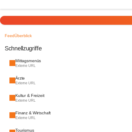
Feed
Überblick
Schnellzugriffe
Mittagsmenüs
Externe URL
Ärzte
Externe URL
Kultur & Freizeit
Externe URL
Finanz & Wirtschaft
Externe URL
Tourismus