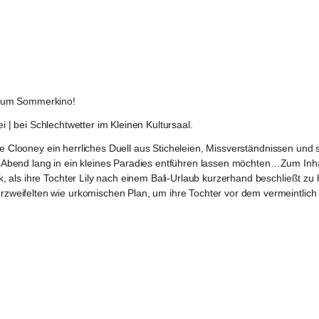
 zum Sommerkino!
ei | bei Schlechtwetter im Kleinen Kultursaal.
rge Clooney ein herrliches Duell aus Sticheleien, Missverständnissen un
en Abend lang in ein kleines Paradies entführen lassen möchten…Zum Inhal
als ihre Tochter Lily nach einem Bali-Urlaub kurzerhand beschließt zu he
weifelten wie urkomischen Plan, um ihre Tochter vor dem vermeintlich