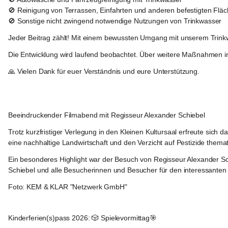
🚫 Reinigung von Terrassen, Einfahrten und anderen befestigten Fläc
🚫 Sonstige nicht zwingend notwendige Nutzungen von Trinkwasser
Jeder Beitrag zählt! Mit einem bewussten Umgang mit unserem Trinkwas
Die Entwicklung wird laufend beobachtet. Über weitere Maßnahmen inf
🙏 Vielen Dank für euer Verständnis und eure Unterstützung.
Fehring
Beeindruckender Filmabend mit Regisseur Alexander Schiebel
Trotz kurzfristiger Verlegung in den Kleinen Kultursaal erfreute sic
eine nachhaltige Landwirtschaft und den Verzicht auf Pestizide themati
Ein besonderes Highlight war der Besuch von Regisseur Alexander Sc
Schiebel und alle Besucherinnen und Besucher für den interessanten
Foto: KEM & KLAR "Netzwerk GmbH"
Fehring
Kinderferien(s)pass 2026: 🎲 Spielevormittag🎯