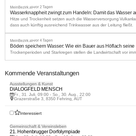
vor 2 Tagen
MeinBezirk.at
•
Wasserknappheit zwingt zum Handeln: Damit das Wasser auc
Hitze und Trockenheit setzen auch die Wasserversorgung Vulkanlan
dass auch künftig ausreichend Trinkwasser aus der Leitung fließt.
vor 4 Tagen
MeinBezirk.at
•
Böden speichern Wasser: Wie ein Bauer aus Höflach seine F
Trockenperioden und Starkregen stellen die Landwirtschaft vor im
Kommende Veranstaltungen
31
Ausstellungen & Kunst
JUL
DIALOGFELD MENSCH
Fr., 31. Juli, 09:00 - So., 30. Aug., 22:00
Grazerstraße 3, 8350 Fehring, AUT
Interessiert
20
Gemeinschaft & Vereinsleben
JUL
21. Hohenbrugger Dorfolympiade