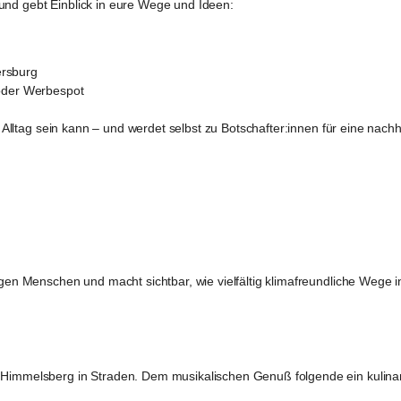
und gebt Einblick in eure Wege und Ideen:
ersburg
 oder Werbespot
im Alltag sein kann – und werdet selbst zu Botschafter:innen für eine nach
ngen Menschen und macht sichtbar, wie vielfältig klimafreundliche Wege 
m Himmelsberg in Straden. Dem musikalischen Genuß folgende ein kulina