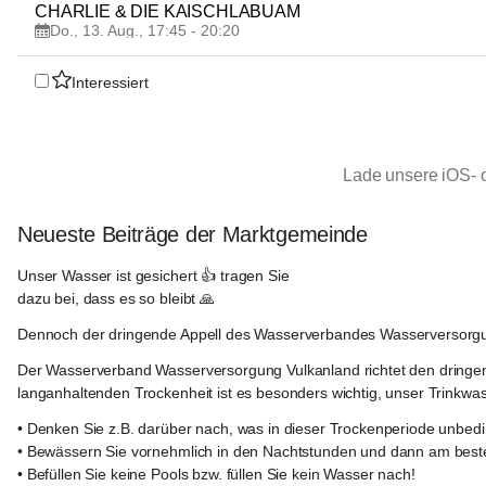
AUG
CHARLIE & DIE KAISCHLABUAM
Do., 13. Aug., 17:45 - 20:20
Interessiert
Lade unsere iOS- 
Neueste Beiträge der Marktgemeinde
Marktgemeinde
Straden
Unser Wasser ist gesichert 👍 tragen Sie
dazu bei, dass es so bleibt 🙏
Dennoch der dringende Appell des Wasserverbandes Wasserversorgu
Der Wasserverband Wasserversorgung Vulkanland richtet den dringe
langanhaltenden Trockenheit ist es besonders wichtig, unser Trinkwa
• Denken Sie z.B. darüber nach, was in dieser Trockenperiode unbed
• Bewässern Sie vornehmlich in den Nachtstunden und dann am besten
• Befüllen Sie keine Pools bzw. füllen Sie kein Wasser nach!