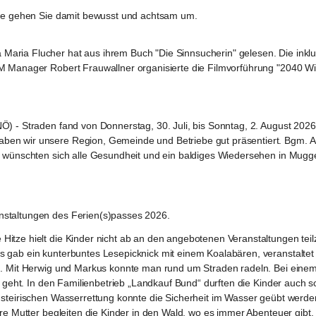
itte gehen Sie damit bewusst und achtsam um.
aria Flucher hat aus ihrem Buch "Die Sinnsucherin" gelesen. Die inkl
M Manager Robert Frauwallner organisierte die Filmvorführung "2040 Wir 
) - Straden fand von Donnerstag, 30. Juli, bis Sonntag, 2. August 2026,
n wir unsere Region, Gemeinde und Betriebe gut präsentiert. Bgm. Anton 
e wünschten sich alle Gesundheit und ein baldiges Wiedersehen in Mugge
nstaltungen des Ferien(s)passes 2026.
Hitze hielt die Kinder nicht ab an den angebotenen Veranstaltungen tei
 gab ein kunterbuntes Lesepicknick mit einem Koalabären, veranstaltet
en. Mit Herwig und Markus konnte man rund um Straden radeln. Bei eine
es geht. In den Familienbetrieb „Landkauf Bund“ durften die Kinder auch
r steirischen Wasserrettung konnte die Sicherheit im Wasser geübt wer
hre Mutter begleiten die Kinder in den Wald, wo es immer Abenteuer gibt