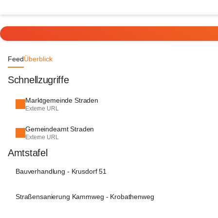
Feed
Überblick
Schnellzugriffe
Marktgemeinde Straden
Externe URL
Gemeindeamt Straden
Externe URL
Amtstafel
Bauverhandlung - Krusdorf 51
Straßensanierung Kammweg - Krobathenweg