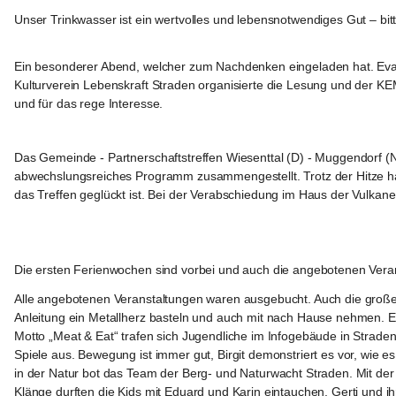
Unser Trinkwasser ist ein wertvolles und lebensnotwendiges Gut – b
Marktgemeinde
Straden
Ein besonderer Abend, welcher zum Nachdenken eingeladen hat. Eva M
Kulturverein Lebenskraft Straden organisierte die Lesung und der KE
und für das rege Interesse.
Marktgemeinde
Straden
Das Gemeinde - Partnerschaftstreffen Wiesenttal (D) - Muggendorf (NÖ
abwechslungsreiches Programm zusammengestellt. Trotz der Hitze habe
das Treffen geglückt ist. Bei der Verabschiedung im Haus der Vulkan
+12
Marktgemeinde
Straden
Die ersten Ferienwochen sind vorbei und auch die angebotenen Vera
Alle angebotenen Veranstaltungen waren ausgebucht. Auch die große 
Anleitung ein Metallherz basteln und auch mit nach Hause nehmen. Es
Motto „Meat & Eat“ trafen sich Jugendliche im Infogebäude in Strad
Spiele aus. Bewegung ist immer gut, Birgit demonstriert es vor, wie 
in der Natur bot das Team der Berg- und Naturwacht Straden. Mit de
Klänge durften die Kids mit Eduard und Karin eintauchen, Gerti und i