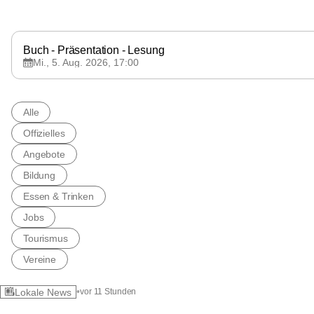
Marktgemeinde
Straden
Buch - Präsentation - Lesung 
Mi., 5. Aug. 2026, 17:00
Alle
Offizielles
Angebote
Bildung
Essen & Trinken
Jobs
Tourismus
Vereine
•
Lokale News
vor 11 Stunden