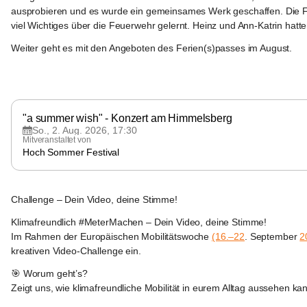
ausprobieren und es wurde ein gemeinsames Werk geschaffen. Die Fe
viel Wichtiges über die Feuerwehr gelernt. Heinz und Ann-Katrin hat
Weiter geht es mit den Angeboten des Ferien(s)passes im August.
+7
Marktgemeinde
Straden
"a summer wish" - Konzert am Himmelsberg
So., 2. Aug. 2026, 17:30
Mitveranstaltet von
Hoch Sommer Festival
Marktgemeinde
Straden
Challenge – Dein Video, deine Stimme!
Klimafreundlich #MeterMachen – Dein Video, deine Stimme!
Im Rahmen der Europäischen Mobilitätswoche 
(16.–22
. September 
2
kreativen Video-Challenge ein.
🎯 Worum geht’s?
Zeigt uns, wie klimafreundliche Mobilität in eurem Alltag aussehen ka