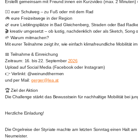
Erstellt gemeinsam mit Freund:innen ein Kurzvideo (max. 2 Minuten) 
🚶‍♀️ euer Schulweg – zu Fuß oder mit dem Rad
🚲 eure Freizeitwege in der Region
🌿 eure Lieblingsplätze in Bad Gleichenberg, Straden oder Bad Radk
🎬 kreativ umgesetzt – ob lustig, nachdenklich oder als Sketch, Song
🌱 Warum mitmachen?
Mit eurer Teilnahme zeigt ihr, wie einfach klimafreundliche Mobilität 
📅 Teilnahme & Einreichung
Zeitraum: 16. bis 22. September 
2026
Upload auf Social Media (Facebook oder Instagram)
👉 Verlinkt: @weinundthermen
und per Mail: 
gerger@lea.at
🏆 Ziel der Aktion
Die Challenge stärkt das Bewusstsein für nachhaltige Mobilität bei ju
Marktgemeinde
Straden
Herzliche Einladung!
Marktgemeinde
Marktgemeinde
Straden
Straden
Die Orgelreise der Styriate machte am letzten Sonntag einen Halt a
Neumeister. 