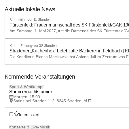
Aktuelle lokale News
vor 11 Stunden
Steirerblatt
•
Fürstenfeld: Frauenmannschaft des SK Fürstenfeld/GAK 1902
Am Samstag, 1. Mai 2027, tritt die Damenelf des SK Fürstenfeld/G
vor 20 Stunden
Kleine Zeitung
•
Stradener „Kuchenhex“ belebt alte Bäckerei in Feldbach | K
Die Konditorin Bianca Mackowski hat Anfang Juli im Zentrum von Fel
Kommende Veranstaltungen
7
Sport & Wettkampf
AUG
Sommernachtsturnier
Morgen, 15:00
Stainz bei Straden 112, 8345 Straden, AUT
Interessiert
13
Konzerte & Live-Musik