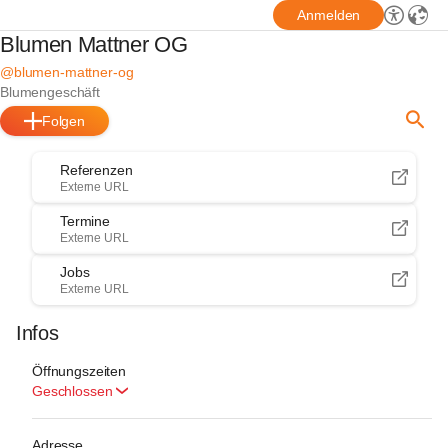
Anmelden
Blumen Mattner OG
@blumen-mattner-og
Blumengeschäft
Folgen
Referenzen
Externe URL
Termine
Externe URL
Jobs
Externe URL
Infos
Öffnungszeiten
Geschlossen
Adresse