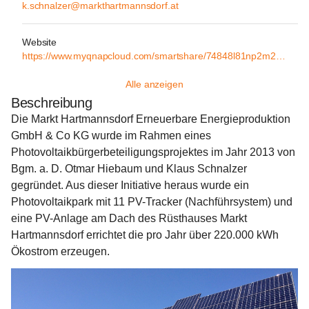
k.schnalzer@markthartmannsdorf.at
Website
https://www.myqnapcloud.com/smartshare/74848l81np2m2669wuw40a17_391d7h9749692o97q0x9x64y1bdd0hhj
Alle anzeigen
Beschreibung
Die Markt Hartmannsdorf Erneuerbare Energieproduktion 
GmbH & Co KG wurde im Rahmen eines 
Photovoltaikbürgerbeteiligungsprojektes im Jahr 2013 von 
Bgm. a. D. Otmar Hiebaum und Klaus Schnalzer 
gegründet. Aus dieser Initiative heraus wurde ein 
Photovoltaikpark mit 11 PV-Tracker (Nachführsystem) und 
eine PV-Anlage am Dach des Rüsthauses Markt 
Hartmannsdorf errichtet die pro Jahr über 220.000 kWh 
Ökostrom erzeugen.