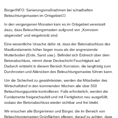
Nickelsdorf
BürgerINFO: Sanierungsmaßnahmen bei schadhaften 
Beleuchtungsmasten im Ortsgebiet⛓️‍💥
In den vergangenen Monaten kam es im Ortsgebiet vereinzelt 
dazu, dass 
Beleuchtungsmasten aufgrund von „Korrosion 
abgerostet“ und eingeknickt
 sind.
Eine wesentliche Ursache dafür ist, dass der 
Betonabschluss des 
Mastfundaments höher liegen muss als der angrenzende 
Mutterboden
 (Erde, Sand usw.). Befindet sich Erdreich über dem 
Betonabschluss, nimmt diese Deckschicht Feuchtigkeit auf. 
Dadurch entsteht in diesem Bereich 
Korrosion
, die langfristig zum 
Durchrosten und Abknicken
 des Beleuchtungsmastes führen kann.
Um die Sicherheit zu gewährleisten, werden die Mitarbeiter des 
Wirtschaftshof in den kommenden Wochen 
alle über 550 
Beleuchtungspunkte kontrollieren
. Falls erforderlich, werden die 
Fundamente 
freigeschaufelt und mit Fertigbeton neu ausgefüllt
, 
sodass der Betonabschluss wieder sichtbar und frei bleibt.
Wir ersuchen alle Bürgerinnen und Bürger, die im Bereich von 
Beleuchtungsmasten Grünflächen pflegen, 
darauf zu achten, dass 