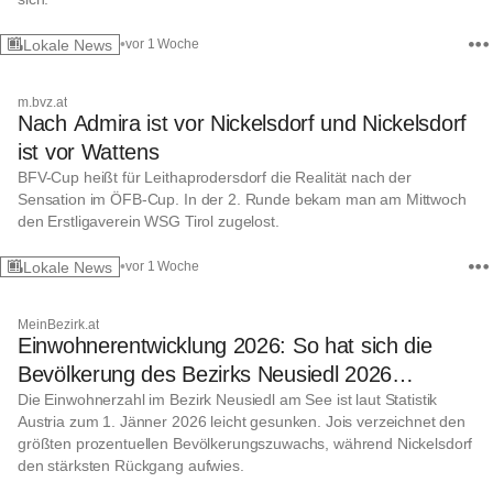
•
Lokale News
vor 1 Woche
m.bvz.at
Nach Admira ist vor Nickelsdorf und Nickelsdorf
ist vor Wattens
BFV-Cup heißt für Leithaprodersdorf die Realität nach der
Sensation im ÖFB-Cup. In der 2. Runde bekam man am Mittwoch
den Erstligaverein WSG Tirol zugelost.
•
Lokale News
vor 1 Woche
MeinBezirk.at
Einwohnerentwicklung 2026: So hat sich die
Bevölkerung des Bezirks Neusiedl 2026
entwickelt
Die Einwohnerzahl im Bezirk Neusiedl am See ist laut Statistik
Austria zum 1. Jänner 2026 leicht gesunken. Jois verzeichnet den
größten prozentuellen Bevölkerungszuwachs, während Nickelsdorf
den stärksten Rückgang aufwies.