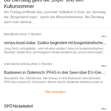
Kultursommer
Am Freitag eröffnete das „normale“ Volksfest in Gols, am Samstag
die „Burgenland expo“, sprich die Wirtschaftsmesse. Bis Dienstag
kann man diverse ...
MeinBezirk.at
•
vor 2 Stunden
servus.bussi.baba: Saskia begeistert mit burgenländischem Dialekt Tausende Follower
Jung, frech, schlagfertig – und mit einer großen Liebe zur burgenländischen
Mundart: Saskia Dex, auf Instagram besser bekannt als „servus.bussi.baba“,
begeistert mit ihren satirischen Videos und einer ordentlichen Portion Humor
tausende Follower auf Instagram und TikTok.
www.wienerzeitung.at
•
vor 3 Stunden
Badeseen in Österreich: PFAS in drei Seen über EU-Grenzwert | WZ • Wiener Zeitung
Neusiedler See, Wörthersee, Alte Donau: In drei Badeseen überschreiten
PFAS den neuen EU-Grenzwert. Warum das für Badende trotzdem kaum eine
Rolle spielt.
Alle anzeigen
SPÖ Nickelsdorf