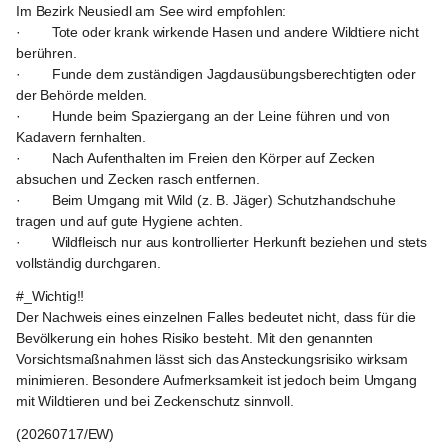
Im Bezirk Neusiedl am See wird empfohlen:
·        Tote oder krank wirkende Hasen und andere Wildtiere nicht 
berühren.
·        Funde dem zuständigen Jagdausübungsberechtigten oder 
der Behörde melden.
·        Hunde beim Spaziergang an der Leine führen und von 
Kadavern fernhalten.
·        Nach Aufenthalten im Freien den Körper auf Zecken 
absuchen und Zecken rasch entfernen.
·        Beim Umgang mit Wild (z. B. Jäger) Schutzhandschuhe 
tragen und auf gute Hygiene achten.
·        Wildfleisch nur aus kontrollierter Herkunft beziehen und stets 
vollständig durchgaren.
#_Wichtig‼️
Der Nachweis eines einzelnen Falles bedeutet nicht, dass für die 
Bevölkerung ein hohes Risiko besteht. Mit den genannten 
Vorsichtsmaßnahmen lässt sich das Ansteckungsrisiko wirksam 
minimieren. Besondere Aufmerksamkeit ist jedoch beim Umgang 
mit Wildtieren und bei Zeckenschutz sinnvoll.
(20260717/EW)