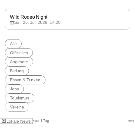
Nickelsdorf
Wild Rodeo Night
Sa., 25. Juli 2026, 14:20
Alle
Offizielles
Angebote
Bildung
Essen & Trinken
Jobs
Tourismus
Vereine
•
Lokale News
vor 1 Tag