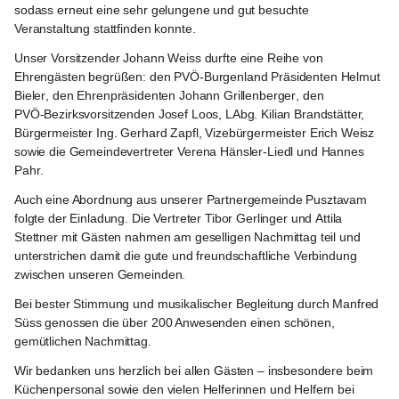
sodass erneut eine sehr gelungene und gut besuchte 
Veranstaltung stattfinden konnte.
Unser Vorsitzender 
Johann Weiss
 durfte eine Reihe von 
Ehrengästen begrüßen: den 
PVÖ‑Burgenland Präsidenten Helmut 
Bieler
, den 
Ehrenpräsidenten Johann Grillenberger
, den 
PVÖ‑Bezirksvorsitzenden Josef Loos, LAbg. Kilian Brandstätter, 
Bürgermeister Ing. Gerhard Zapfl
, Vizebürgermeister 
Erich Weisz
sowie die Gemeindevertreter 
Verena Hänsler-Liedl
 und 
Hannes 
Pahr
.
Auch eine Abordnung aus unserer Partnergemeinde 
Pusztavam
folgte der Einladung. Die Vertreter 
Tibor Gerlinger
 und 
Attila 
Stettner mit Gästen
 nahmen am geselligen Nachmittag teil und 
unterstrichen damit die gute und freundschaftliche Verbindung 
zwischen unseren Gemeinden.
Bei bester Stimmung und musikalischer Begleitung durch 
Manfred 
Süss
 genossen die über 200 Anwesenden einen schönen, 
gemütlichen Nachmittag.
Wir bedanken uns herzlich bei allen Gästen – insbesondere beim 
Küchenpersonal 
sowie den vielen 
Helferinnen und Helfern bei 