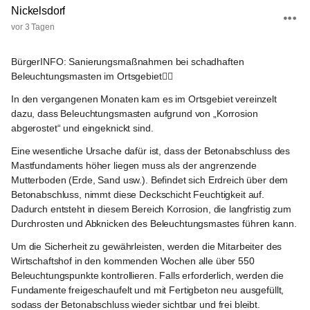
Nickelsdorf
vor 3 Tagen
BürgerINFO: Sanierungsmaßnahmen bei schadhaften 
Beleuchtungsmasten im Ortsgebiet⛓️‍💥
In den vergangenen Monaten kam es im Ortsgebiet vereinzelt 
dazu, dass 
Beleuchtungsmasten aufgrund von „Korrosion 
abgerostet“ und eingeknickt
 sind.
Eine wesentliche Ursache dafür ist, dass der 
Betonabschluss des 
Mastfundaments höher liegen muss als der angrenzende 
Mutterboden
 (Erde, Sand usw.). Befindet sich Erdreich über dem 
Betonabschluss, nimmt diese Deckschicht Feuchtigkeit auf. 
Dadurch entsteht in diesem Bereich 
Korrosion
, die langfristig zum 
Durchrosten und Abknicken
 des Beleuchtungsmastes führen kann.
Um die Sicherheit zu gewährleisten, werden die Mitarbeiter des 
Wirtschaftshof in den kommenden Wochen 
alle über 550 
Beleuchtungspunkte kontrollieren
. Falls erforderlich, werden die 
Fundamente 
freigeschaufelt und mit Fertigbeton neu ausgefüllt
, 
sodass der Betonabschluss wieder sichtbar und frei bleibt.