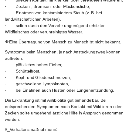
·        direkten Kontakt mit kranken oder verendeten Wildtieren,
·        Zecken-, Bremsen- oder Mückenstiche,
·        Einatmen von kontaminiertem Staub (z. B. bei 
landwirtschaftlichen Arbeiten),
·        selten durch den Verzehr ungenügend erhitzten 
Wildfleisches oder verunreinigtes Wasser.
🔶️Eine Übertragung von Mensch zu Mensch ist nicht bekannt.
Symptome beim Menschen, je nach Ansteckungsweg können 
auftreten:
·        plötzliches hohes Fieber,
·        Schüttelfrost,
·        Kopf- und Gliederschmerzen,
·        geschwollene Lymphknoten,
·        bei Einatmen auch Husten oder Lungenentzündung.
Die Erkrankung ist mit Antibiotika gut behandelbar. Bei 
entsprechenden Symptomen nach Kontakt mit Wildtieren oder 
Zecken sollte umgehend ärztliche Hilfe in Anspruch genommen 
werden.
#_Verhaltensmaßnahmen☑️