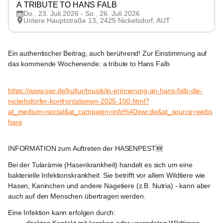
A TRIBUTE TO HANS FALB
Do., 23. Juli 2026 - So., 26. Juli 2026
Untere Hauptstraße 13, 2425 Nickelsdorf, AUT
Nickelsdorf
Ein authentischer Beitrag, auch berührend! Zur Einstimmung auf 
das kommende Wochenende: a tribute to Hans Falb
https://www.swr.de/kultur/musik/in-erinnerung-an-hans-falb-die-
nickelsdorfer-konfrontationen-2025-100.html?
at_medium=social&at_campaign=info%40swr.de&at_source=webs
hare
Nickelsdorf
INFORMATION zum Auftreten der HASENPEST🆕️
Bei der Tularämie (Hasenkrankheit) handelt es sich um eine 
bakterielle Infektionskrankheit. Sie betrifft vor allem Wildtiere wie 
Hasen, Kaninchen und andere Nagetiere (z.B. Nutria) - kann aber 
auch auf den Menschen übertragen werden.
Eine Infektion kann erfolgen durch: