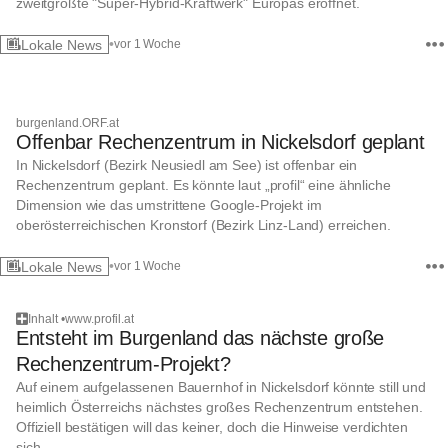
zweitgrößte "Super-Hybrid-Kraftwerk" Europas eröffnet.
•
Lokale News
vor 1 Woche
4 verwandte News
burgenland.ORF.at
Offenbar Rechenzentrum in Nickelsdorf geplant
In Nickelsdorf (Bezirk Neusiedl am See) ist offenbar ein
Rechenzentrum geplant. Es könnte laut „profil“ eine ähnliche
Dimension wie das umstrittene Google-Projekt im
oberösterreichischen Kronstorf (Bezirk Linz-Land) erreichen.
•
Lokale News
vor 1 Woche
Inhalt
•
www.profil.at
Entsteht im Burgenland das nächste große
Rechenzentrum-Projekt?
Auf einem aufgelassenen Bauernhof in Nickelsdorf könnte still und
heimlich Österreichs nächstes großes Rechenzentrum entstehen.
Offiziell bestätigen will das keiner, doch die Hinweise verdichten
sich.