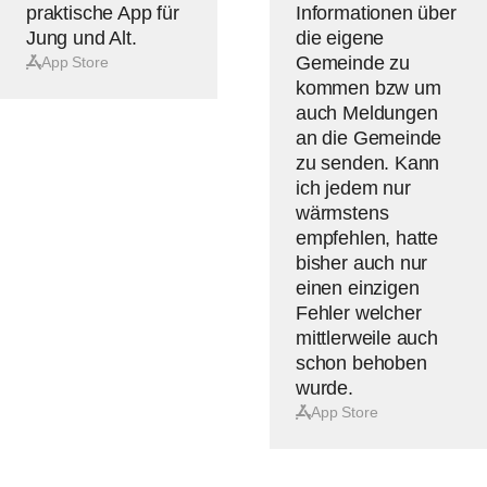
5
5
praktische App für
Informationen über
Sternen
Sternen
Jung und Alt.
die eigene
Gemeinde zu
App Store
kommen bzw um
auch Meldungen
an die Gemeinde
zu senden. Kann
ich jedem nur
wärmstens
empfehlen, hatte
bisher auch nur
einen einzigen
Fehler welcher
mittlerweile auch
schon behoben
wurde.
App Store