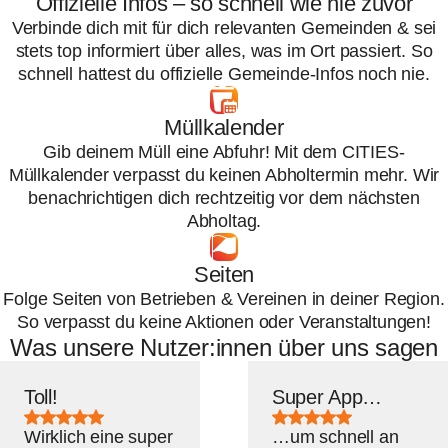
Offizielle Infos – so schnell wie nie zuvor
Verbinde dich mit für dich relevanten Gemeinden & sei
stets top informiert über alles, was im Ort passiert. So
schnell hattest du offizielle Gemeinde-Infos noch nie.
Müllkalender
Gib deinem Müll eine Abfuhr! Mit dem CITIES-
Müllkalender verpasst du keinen Abholtermin mehr. Wir
benachrichtigen dich rechtzeitig vor dem nächsten
Abholtag.
Seiten
Folge Seiten von Betrieben & Vereinen in deiner Region.
So verpasst du keine Aktionen oder Veranstaltungen!
Was unsere Nutzer:innen über uns sagen
Toll!
Super App…
Bewertung:
Bewertung:
5
5
Wirklich eine super
…um schnell an
von
von