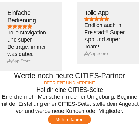
Einfache
Tolle App
Bewertung:
Bedienung
5
Endlich auch in
Bewertung:
von
5
5
Freistadt!! Super
Tolle Navigation
von
Sternen
5
App und super
und super
Sternen
Team!
Beiträge, immer
was dabei.
App Store
App Store
Werde noch heute CITIES-Partner
BETRIEBE UND VEREINE
Hol dir eine CITIES-Seite
Erreiche mehr Menschen in deiner Umgebung. Beginne
mit der Erstellung einer CITIES-Seite, stelle dein Angebot
vor und werbe neue Kunden oder Mitglieder.
Mehr erfahren