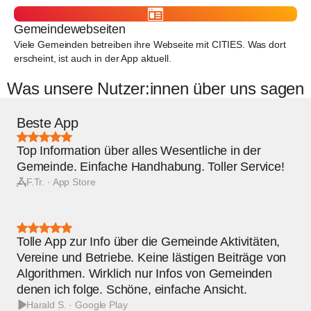
Gemeindewebseiten
Viele Gemeinden betreiben ihre Webseite mit CITIES. Was dort
erscheint, ist auch in der App aktuell.
Was unsere Nutzer:innen über uns sagen
Beste App
Bewertung:
5
Top Information über alles Wesentliche in der
von
5
Gemeinde. Einfache Handhabung. Toller Service!
Sternen
F.Tr. · App Store
Bewertung:
5
Tolle App zur Info über die Gemeinde Aktivitäten,
von
5
Vereine und Betriebe. Keine lästigen Beiträge von
Sternen
Algorithmen. Wirklich nur Infos von Gemeinden
denen ich folge. Schöne, einfache Ansicht.
Harald S. · Google Play