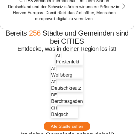
CITIES verbindet international – mit dem Start in
Deutschland und der Schweiz stärken wir unsere Präsenz im
Herzen Europas. Damit rückt das Ziel näher, Menschen
europaweit digital zu vernetzen.
256
Bereits
256
Städte und Gemeinden sind
bei CITIES
Entdecke, was in deiner Region los ist!
AT
Fürstenfeld
AT
Wolfsberg
AT
Deutschkreutz
DE
Berchtesgaden
CH
Balgach
Alle Städte sehen