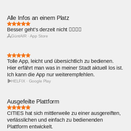
Alle Infos an einem Platz
Bewertung:
5
Besser geht’s derzeit nicht 👍🏼💪🏼
von
5
GüntAIR · App Store
Sternen
Bewertung:
5
Tolle App, leicht und übersichtlich zu bedienen.
von
5
Hier erfährt man was in meiner Stadt aktuell los ist.
Sternen
Ich kann die App nur weiterempfehlen.
HELFIX · Google Play
Ausgefeilte Plattform
Bewertung:
5
CITIES hat sich mittlerweile zu einer ausgereiften,
von
5
verlässlichen und einfach zu bedienenden
Sternen
Plattform entwickelt.