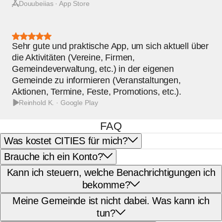
Douubeiias · App Store
Bewertung:
5
Sehr gute und praktische App, um sich aktuell über
von
5
die Aktivitäten (Vereine, Firmen,
Sternen
Gemeindeverwaltung, etc.) in der eigenen
Gemeinde zu informieren (Veranstaltungen,
Aktionen, Termine, Feste, Promotions, etc.).
Reinhold K. · Google Play
FAQ
Was kostet CITIES für mich?
Brauche ich ein Konto?
Kann ich steuern, welche Benachrichtigungen ich
bekomme?
Meine Gemeinde ist nicht dabei. Was kann ich
tun?