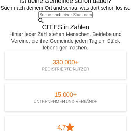
Ist deine Gemeinde schon dabei?
Such nach deinem Ort und schau, was dort schon los ist.
Suche
nach
einer
CITIES in Zahlen
Stadt
oder
Hinter jeder Zahl stehen Menschen, Betriebe und
Gemeinde
Vereine, die ihre Gemeinde jeden Tag ein Stück
lebendiger machen.
330.000+
330.000+
REGISTRIERTE NUTZER
15.000+
15.000+
UNTERNEHMEN UND VERBÄNDE
4,7
4,7