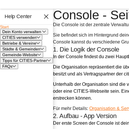
Console - Sei
Help Center
Die Console ist der zentrale Verwalt
Start
Dein Konto verwalten
Sie befindet sich im Hintergrund dei
CITIES verwenden
Console kannst du verschiedene Gru
Betriebe & Vereine
1. Die Logik der Console
Städte & Gemeinden
Gemeinde-Website
In der Console findest du zwei Haupt
Tipps für CITIES-Partner
FAQs
Die Organisation repräsentiert die ü
besitzt und als Vertragspartner der c
Unterhalb der Organisation sind die 
oder eine CITIES-Webseite sein. Eine
erstrecken können.
Für mehr Details: 
Organisation & Ser
2. Aufbau - App Version
Der erste Screen der Console ist dei