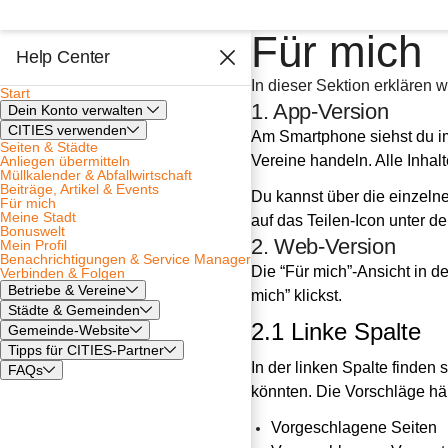
Für mich
Help Center
In dieser Sektion erklären 
Start
1. App-Version
Dein Konto verwalten
CITIES verwenden
Am Smartphone siehst du im 
Seiten & Städte
Vereine handeln. Alle Inhal
Anliegen übermitteln
Müllkalender & Abfallwirtschaft
Beiträge, Artikel & Events
Du kannst über die einzelne
Für mich
Meine Stadt
auf das Teilen-Icon unter de
Bonuswelt
2. Web-Version
Mein Profil
Benachrichtigungen & Service Manager
Die “Für mich”-Ansicht in d
Verbinden & Folgen
Betriebe & Vereine
mich” klickst.
Städte & Gemeinden
2.1 Linke Spalte
Gemeinde-Website
Tipps für CITIES-Partner
In der linken Spalte finden 
FAQs
könnten. Die Vorschläge hä
Vorgeschlagene Seiten