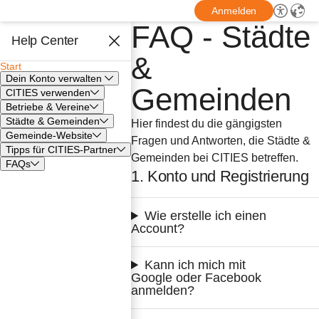
Anmelden
FAQ - Städte
Help Center
&
Start
Dein Konto verwalten
Gemeinden
CITIES verwenden
Betriebe & Vereine
Städte & Gemeinden
Hier findest du die gängigsten 
Gemeinde-Website
Fragen und Antworten, die Städte & 
Tipps für CITIES-Partner
Gemeinden bei CITIES betreffen.
FAQs
1. Konto und Registrierung
Wie erstelle ich einen 
Account?
Kann ich mich mit 
Google oder Facebook 
anmelden?