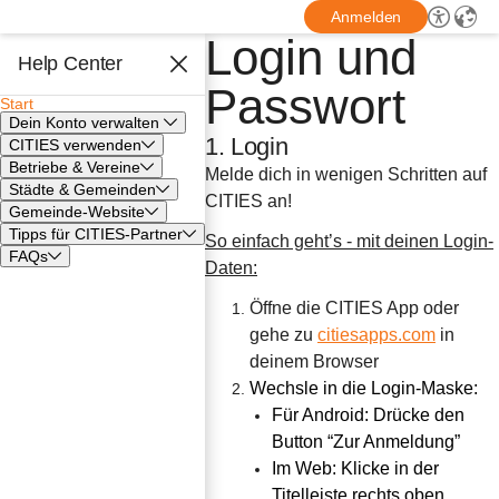
Anmelden
Login und
Help Center
Passwort
Start
Dein Konto verwalten
1. Login
CITIES verwenden
Betriebe & Vereine
Melde dich in wenigen Schritten auf 
Städte & Gemeinden
CITIES an!
Gemeinde-Website
Tipps für CITIES-Partner
So einfach geht’s - mit deinen Login-
FAQs
Daten:
Öffne die CITIES App oder 
gehe zu 
citiesapps.com
 in 
deinem Browser
Wechsle in die Login-Maske:
Für Android: Drücke den 
Button “Zur Anmeldung”
Im Web: Klicke in der 
Titelleiste rechts oben 